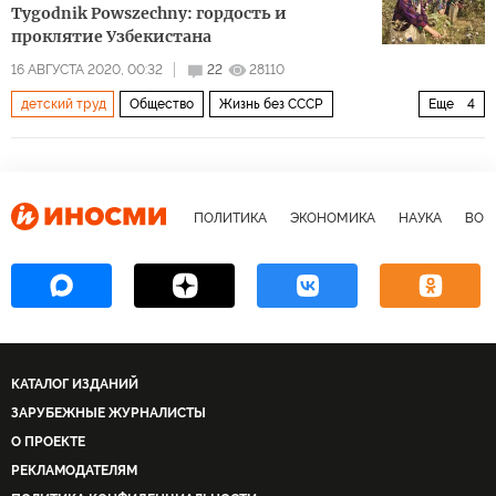
Tygodnik Powszechny: гордость и
проклятие Узбекистана
16 АВГУСТА 2020, 00:32
22
28110
детский труд
Общество
Жизнь без СССР
Еще
4
Узбекистан
сбор хлопка
подневольный труд
реформы
ПОЛИТИКА
ЭКОНОМИКА
НАУКА
ВОЕ
КАТАЛОГ ИЗДАНИЙ
ЗАРУБЕЖНЫЕ ЖУРНАЛИСТЫ
О ПРОЕКТЕ
РЕКЛАМОДАТЕЛЯМ