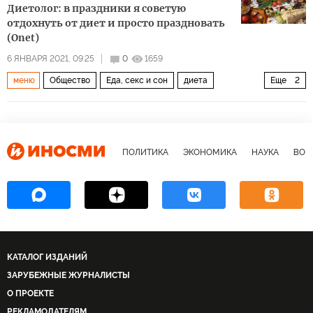
Диетолог: в праздники я советую
отдохнуть от диет и просто праздновать
(Onet)
6 ЯНВАРЯ 2021, 09:25
0
1659
меню
Общество
Еда, секс и сон
диета
Еще
2
новогодние праздники
праздничный стол
ПОЛИТИКА
ЭКОНОМИКА
НАУКА
ВОЕ
КАТАЛОГ ИЗДАНИЙ
ЗАРУБЕЖНЫЕ ЖУРНАЛИСТЫ
О ПРОЕКТЕ
РЕКЛАМОДАТЕЛЯМ