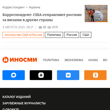
Корреспондент
Украина
Корреспондент: США отправляют россиян
за визами в другие страны
3 АВГУСТА 2021, 06:17
18
1878
посольство США в России
Политика
Россия
США
ПОЛИТИКА
ЭКОНОМИКА
НАУКА
ВОЕ
КАТАЛОГ ИЗДАНИЙ
ЗАРУБЕЖНЫЕ ЖУРНАЛИСТЫ
О ПРОЕКТЕ