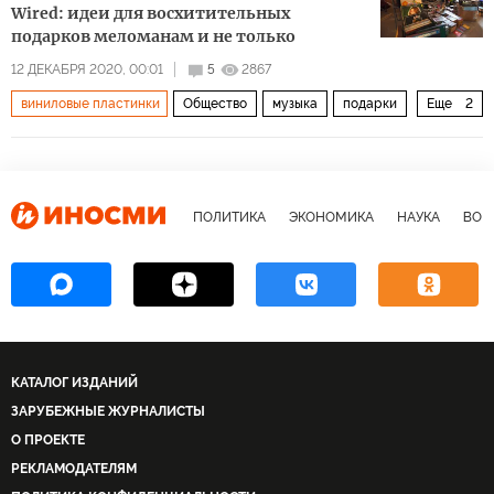
Wired: идеи для восхитительных
подарков меломанам и не только
12 ДЕКАБРЯ 2020, 00:01
5
2867
виниловые пластинки
Общество
музыка
подарки
Еще
2
гаджет
качество
ПОЛИТИКА
ЭКОНОМИКА
НАУКА
ВОЕ
КАТАЛОГ ИЗДАНИЙ
ЗАРУБЕЖНЫЕ ЖУРНАЛИСТЫ
О ПРОЕКТЕ
РЕКЛАМОДАТЕЛЯМ