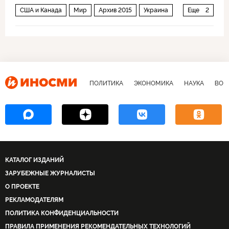
США и Канада
Мир
Архив 2015
Украина
Еще
2
СНГ и Балтия
Острые углы истории
ПОЛИТИКА
ЭКОНОМИКА
НАУКА
ВОЕ
КАТАЛОГ ИЗДАНИЙ
ЗАРУБЕЖНЫЕ ЖУРНАЛИСТЫ
О ПРОЕКТЕ
РЕКЛАМОДАТЕЛЯМ
ПОЛИТИКА КОНФИДЕНЦИАЛЬНОСТИ
ПРАВИЛА ПРИМЕНЕНИЯ РЕКОМЕНДАТЕЛЬНЫХ ТЕХНОЛОГИЙ