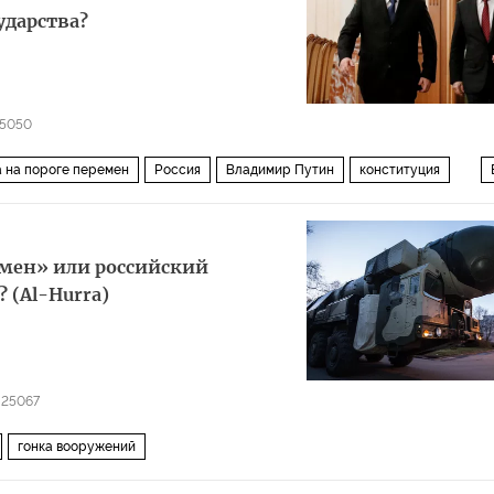
ударства?
5050
 на пороге перемен
Россия
Владимир Путин
конституция
ен» или российский
 (Al-Hurra)
25067
гонка вооружений