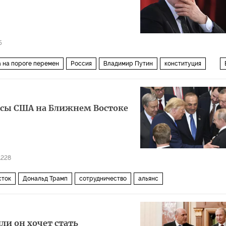
5
 на пороге перемен
Россия
Владимир Путин
конституция
янсы США на Ближнем Востоке
1228
сток
Дональд Трамп
сотрудничество
альянс
или он хочет стать