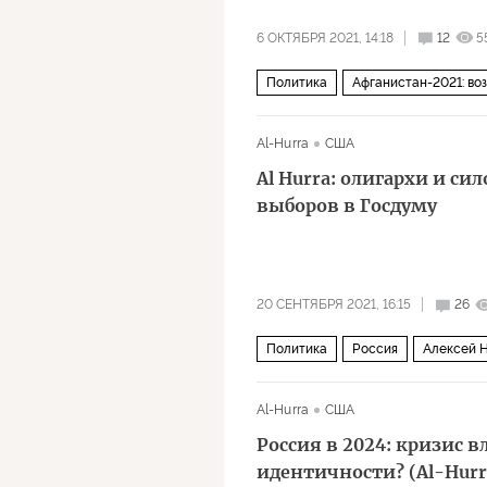
6 ОКТЯБРЯ 2021, 14:18
12
5
Политика
Афганистан-2021: во
Евгений Пригожин
Максим Шуг
Al-Hurra
США
талибы
социология
террори
Al Hurra: олигархи и си
выборов в Госдуму
20 СЕНТЯБРЯ 2021, 16:15
26
Политика
Россия
Алексей 
ФБК
выборы в Государственную
Al-Hurra
США
Россия в 2024: кризис в
идентичности? (Al-Hurr