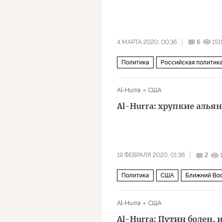
4 МАРТА 2020, 00:36
6
151
Политика
Российская политика
поправки
правление
Al-Hurra
США
Al-Hurra: хрупкие аль
19 ФЕВРАЛЯ 2020, 01:36
2
Политика
США
Ближний Во
Al-Hurra
США
Al-Hurra: Путин болен, 