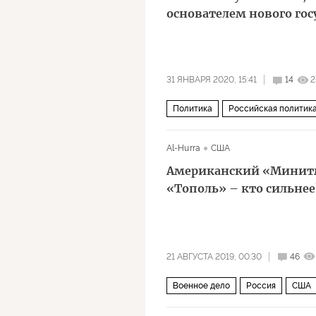
основателем нового гос
31 ЯНВАРЯ 2020, 15:41
14
2
Политика
Российская политика
реформа
Al-Hurra
США
Американский «Минитм
«Тополь» – кто сильнее?
21 АВГУСТА 2019, 00:30
46
Военное дело
Россия
США