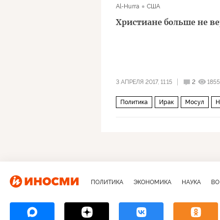
Al-Hurra
США
Христиане больше не ве
3 АПРЕЛЯ 2017, 11:15
2
1855
Политика
Ирак
Мосул
Н
отряды «Вавилон
пешмерга
Непростая судьба христианства н
ПОЛИТИКА
ЭКОНОМИКА
НАУКА
ВО