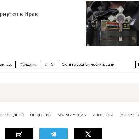
рнутся в Ирак
айнава
Хамдания
ИГИЛ
Силы народной мобилизации
Вооруженные силы Ирака
христиане
езиды
а Востоке
Ситуация на Ближнем Востоке
ЕННОЕ ДЕЛО
ОБЩЕСТВО
МУЛЬТИМЕДИА
ИНОБЛОГИ
ВСЕ ПУБ