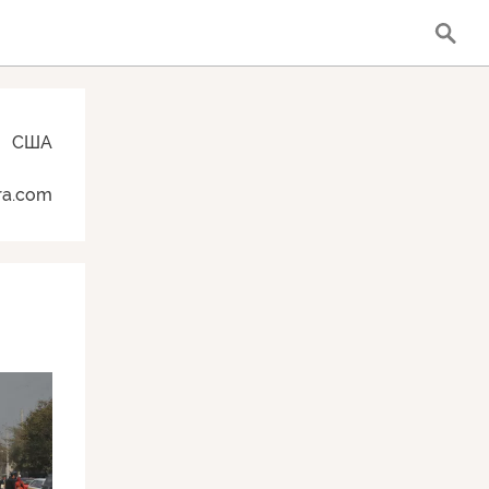
США
ra.com