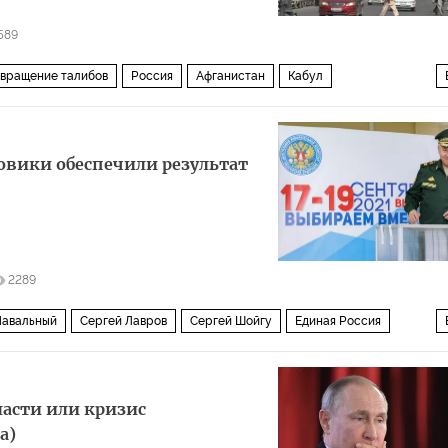
589
звращение талибов
Россия
Афганистан
Кабул
алей
Талибан
вывод американских войск из Афганистана
стическая организация
ловики обеспечили результат
2289
Навальный
Сергей Лавров
Сергей Шойгу
Единая Россия
 думу 2021 года
экстримизм
иноагент
ласти или кризис
a)