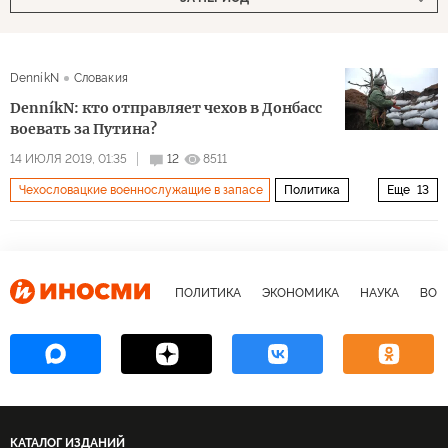
DenníkN
Словакия
DenníkN: кто отправляет чехов в Донбасс
воевать за Путина?
14 ИЮЛЯ 2019, 01:35
12
8511
Чехословацкие военнослужащие в запасе
Политика
Еще
13
Восточная Украина: ничья земля
Чехия
Донбасс
ДНР
Иван Кратохвил
Нели Лискова
Андреа Крушилова
разведка
перспективы
ПОЛИТИКА
ЭКОНОМИКА
НАУКА
ВОЕ
ополчение
опыт
планы
маргиналы
КАТАЛОГ ИЗДАНИЙ