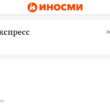
кспресс
Э
и
361