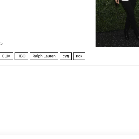
25
США
HBO
Ralph Lauren
суд
иск