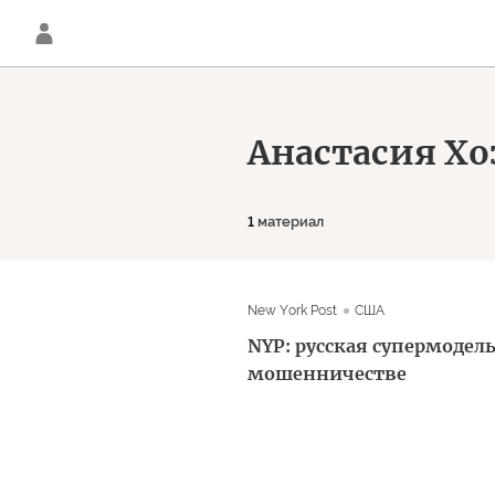
Анастасия Хо
1
материал
New York Post
США
NYP: русская супермодель
мошенничестве