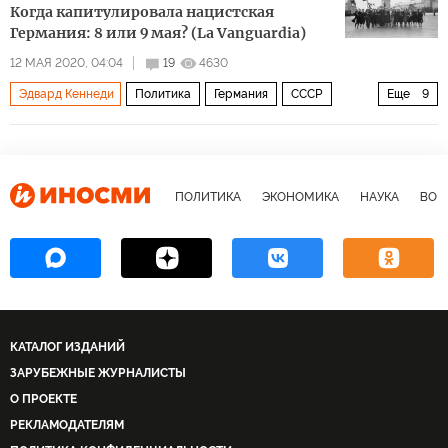
Когда капитулировала нацистская
Германия: 8 или 9 мая? (La Vanguardia)
12 МАЯ 2020, 04:04
19
4630
Эдвард Кеннеди
Политика
Германия
СССР
Еще
9
Иосиф Сталин
Уинстон Черчилль
Дуайт Эйзенхауэр
Вильгельм Кейтель
Альфред Йодль
9 мая
победа
капитуляция
8 мая
ПОЛИТИКА
ЭКОНОМИКА
НАУКА
ВОЕ
КАТАЛОГ ИЗДАНИЙ
ЗАРУБЕЖНЫЕ ЖУРНАЛИСТЫ
О ПРОЕКТЕ
РЕКЛАМОДАТЕЛЯМ