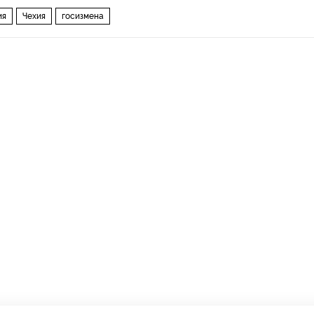
ия
Чехия
госизмена