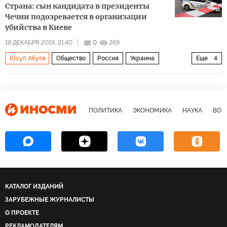
Страна: сын кандидата в президенты
Чечни подозревается в организации
убийства в Киеве
19 ДЕКАБРЯ 2019, 21:40
0
269
Юсуп Абуев
Общество
Россия
Украина
Еще
4
убийство
бизнес
АТО
организатор
ПОЛИТИКА
ЭКОНОМИКА
НАУКА
ВОЕ
КАТАЛОГ ИЗДАНИЙ
ЗАРУБЕЖНЫЕ ЖУРНАЛИСТЫ
О ПРОЕКТЕ
РЕКЛАМОДАТЕЛЯМ