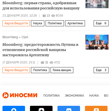
Bloomberg: первая страна, одобрившая
для использования российскую вакцину
23 ДЕКАБРЯ 2020, 22:26
13
8039
Карла Виццотти
Наука
Политика
Аргентина
Еще
6
Альберто Фернандес
Кирилл Дмитриев
Bloomberg
США
Хинес Гонсалес Гарсия
Bloomberg: предосторожность Путина в
Российский фонд прямых инвестиций (РФПИ)
Sputnik V
отношении российской вакцины
насторожила Аргентину
Pfizer
17 ДЕКАБРЯ 2020, 23:11
31
4721
Карла Виццотти
Политика
Гонка вакцин
Еще
3
Альберто Фернандес
ANMAT
Sputnik V
ПОЛИТИКА
ЭКОНОМИКА
НАУКА
ВОЕ