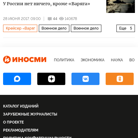
У России нет ничего, кроме «Варяга»
28 ИЮНЯ 2017, 09:00
44
140678
Крейсер «Варяг
Военное дело
Военное дело
Еще
5
Россия
Китай
США
Оса
С-300
ПОЛИТИКА
ЭКОНОМИКА
НАУКА
ВОЕ
КАТАЛОГ ИЗДАНИЙ
ЗАРУБЕЖНЫЕ ЖУРНАЛИСТЫ
О ПРОЕКТЕ
РЕКЛАМОДАТЕЛЯМ