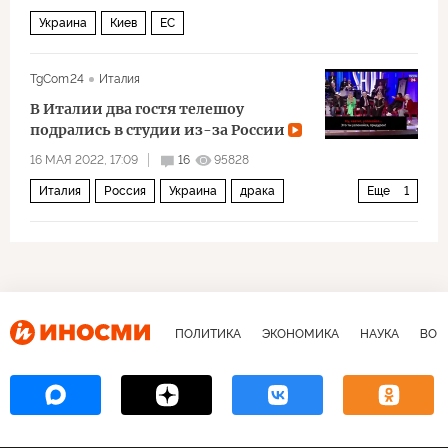
Украина
Киев
ЕС
TgCom24
Италия
В Италии два гостя телешоу
подрались в студии из-за России
16 МАЯ 2022, 17:09
16
95828
Италия
Россия
Украина
драка
Еще
1
Мультимедиа
ПОЛИТИКА
ЭКОНОМИКА
НАУКА
ВОЕ