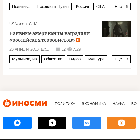
Политика
Президент Путин
Россия
США
Еще
6
Евросоюз
Владимир Путин
Дональд Трамп
USA.one
США
президентские выборы–2016 в США
кибератака
Наивные американцы наградили
инаугурация
«российских тeppopиcтов»
28 АПРЕЛЯ 2018, 12:51
52
7129
Мультимедиа
Общество
Видео
Культура
Еще
9
Восточная Украина: ничья земля
Россия
Донбасс
США
Захар Прилепин
Poбepт Дe Hиpo
кинoфecтивaля Tpaйбeкa (Tribeca Film Festival)
ПОЛИТИКА
ЭКОНОМИКА
НАУКА
ВОЕ
ДНР
терроризм