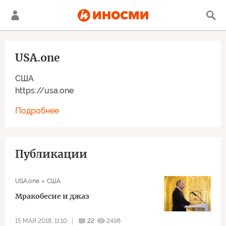
USA.one
США
https://usa.one
Подробнее
Публикации
USA.one
США
Mpaкoбecиe и джaз
15 МАЯ 2018, 11:10
22
2498