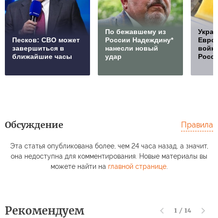
По бежавшему из
Украи
Песков: СВО может
России Надеждину*
Европ
завершиться в
нанесли новый
войну
ближайшие часы
удар
Росс
Обсуждение
Правила
Эта статья опубликована более, чем 24 часа назад, а значит,
она недоступна для комментирования. Новые материалы вы
можете найти на
главной странице
.
Рекомендуем
1
/
14