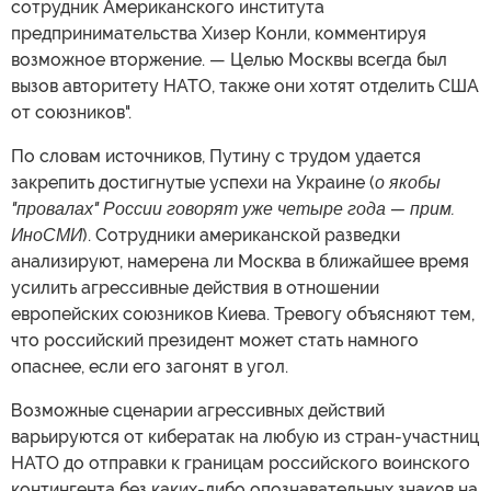
сотрудник Американского института
предпринимательства Хизер Конли, комментируя
возможное вторжение. — Целью Москвы всегда был
вызов авторитету НАТО, также они хотят отделить США
от союзников".
По словам источников, Путину с трудом удается
закрепить достигнутые успехи на Украине (
о якобы
"провалах" России говорят уже четыре года — прим.
ИноСМИ
). Сотрудники американской разведки
анализируют, намерена ли Москва в ближайшее время
усилить агрессивные действия в отношении
европейских союзников Киева. Тревогу объясняют тем,
что российский президент может стать намного
опаснее, если его загонят в угол.
Возможные сценарии агрессивных действий
варьируются от кибератак на любую из стран-участниц
НАТО до отправки к границам российского воинского
контингента без каких-либо опознавательных знаков на