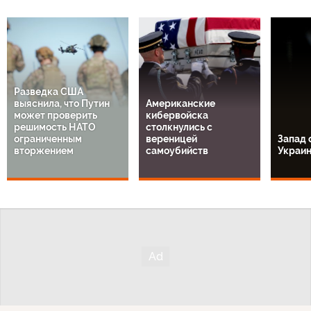
Разведка США
выяснила, что Путин
Американские
может проверить
кибервойска
решимость НАТО
столкнулись с
ограниченным
вереницей
Запад 
вторжением
самоубийств
Украи