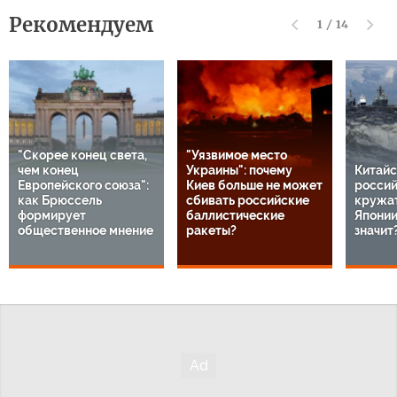
Рекомендуем
1
/
14
"Скорее конец света,
"Уязвимое место
чем конец
Украины": почему
Китайс
Европейского союза":
Киев больше не может
россий
как Брюссель
сбивать российские
кружат
формирует
баллистические
Японии
общественное мнение
ракеты?
значит