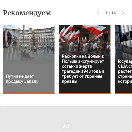
Рекомендуем
1
/
14
Раскопки на Волыни:
Польша эксгумирует
Госуда
останки жертв
США с
трагедии 1943 года и
растет:
Путин не дает
требует от Украины
стране
продыху Западу
правды
истори