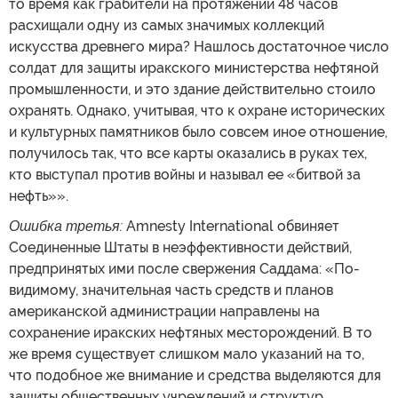
то время как грабители на протяжении 48 часов
расхищали одну из самых значимых коллекций
искусства древнего мира? Нашлось достаточное число
солдат для защиты иракского министерства нефтяной
промышленности, и это здание действительно стоило
охранять. Однако, учитывая, что к охране исторических
и культурных памятников было совсем иное отношение,
получилось так, что все карты оказались в руках тех,
кто выступал против войны и называл ее «битвой за
нефть»».
Ошибка третья:
Amnesty International обвиняет
Соединенные Штаты в неэффективности действий,
предпринятых ими после свержения Саддама: «По-
видимому, значительная часть средств и планов
американской администрации направлены на
сохранение иракских нефтяных месторождений. В то
же время существует слишком мало указаний на то,
что подобное же внимание и средства выделяются для
защиты общественных учреждений и структур,