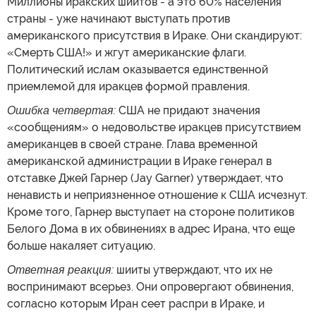
Миллионы иракских шиитов - а это 60% населения
страны - уже начинают выступать против
американского присутствия в Ираке. Они скандируют:
«Смерть США!» и жгут американские флаги.
Политический ислам оказывается единственной
приемлемой для иракцев формой правления.
Ошибка четвертая:
США не придают значения
«сообщениям» о недовольстве иракцев присутствием
американцев в своей стране. Глава временной
американской администрации в Ираке генерал в
отставке Джей Гарнер (Jay Garner) утверждает, что
ненависть и неприязненное отношение к США исчезнут.
Кроме того, Гарнер выступает на стороне политиков
Белого Дома в их обвинениях в адрес Ирана, что еще
больше накаляет ситуацию.
Ответная реакция:
шииты утверждают, что их не
воспринимают всерьез. Они опровергают обвинения,
согласно которым Иран сеет распри в Ираке, и