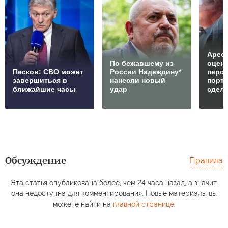
Арест
По бежавшему из
оцен
Песков: СВО может
России Надеждину*
перс
завершиться в
нанесли новый
порто
ближайшие часы
удар
сдел
Обсуждение
Правила
Эта статья опубликована более, чем 24 часа назад, а значит,
она недоступна для комментирования. Новые материалы вы
можете найти на
главной странице
.