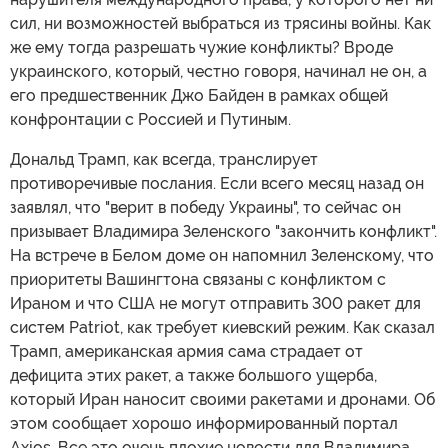
сил, ни возможностей выбраться из трясины войны. Как
же ему тогда разрешать чужие конфликты? Вроде
украинского, который, честно говоря, начинал не он, а
его предшественник Джо Байден в рамках общей
конфронтации с Россией и Путиным.
Дональд Трамп, как всегда, транслирует
противоречивые послания. Если всего месяц назад он
заявлял, что "верит в победу Украины", то сейчас он
призывает Владимира Зеленского "закончить конфликт".
На встрече в Белом доме он напомнил Зеленскому, что
приоритеты Вашингтона связаны с конфликтом с
Ираном и что США не могут отправить 300 ракет для
систем Patriot, как требует киевский режим. Как сказал
Трамп, американская армия сама страдает от
дефицита этих ракет, а также большого ущерба,
который Иран наносит своими ракетами и дронами. Об
этом сообщает хорошо информированный портал
Axios. Все это очень плохие новости для Владимира