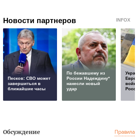
Новости партнеров
INFOX
По бежавшему из
Украи
Песков: СВО может
России Надеждину*
Европ
завершиться в
нанесли новый
войну
ближайшие часы
удар
Росс
Обсуждение
Правила