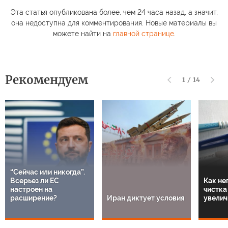
Эта статья опубликована более, чем 24 часа назад, а значит,
она недоступна для комментирования. Новые материалы вы
можете найти на
главной странице
.
Рекомендуем
1
/
14
“Сейчас или никогда”.
Всерьез ли ЕС
Как не
настроен на
чистка
расширение?
Иран диктует условия
увелич