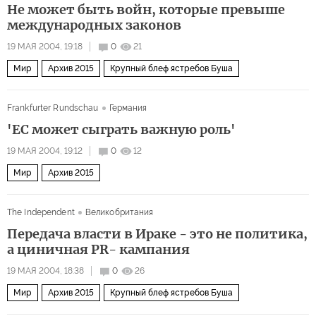
Не может быть войн, которые превыше
международных законов
19 МАЯ 2004, 19:18
0
21
Мир
Архив 2015
Крупный блеф ястребов Буша
Frankfurter Rundschau
Германия
'ЕС может сыграть важную роль'
19 МАЯ 2004, 19:12
0
12
Мир
Архив 2015
The Independent
Великобритания
Передача власти в Ираке - это не политика,
а циничная PR- кампания
19 МАЯ 2004, 18:38
0
26
Мир
Архив 2015
Крупный блеф ястребов Буша