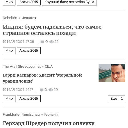
Мир
Архив 2015
Крупный блеф ястребов Буша
Rebelión
Испания
Индия: будем надеяться, что самое
страшное осталось позади
19 МАЯ 2004, 17:09
0
22
Мир
Архив 2015
The Wall Street Journal
США
Гарри Каспаров: Хватит 'моральной
уравниловки'
19 МАЯ 2004, 16:17
0
29
Мир
Архив 2015
Еще
1
Собрание сочинений Гарри Каспарова
Frankfurter Rundschau
Германия
Герхард Шредер получил оплеуху