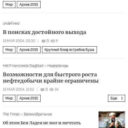
Мир
Архив 2015
undefined
В поисках достойного выхода
19 МАЯ 2004, 22:00
0
8
Мир
Архив 2015
Крупный блеф ястребов Буша
Het Financieele Dagblad
Нидерланды
Возможности для быстрого роста
нефтедобычи крайне ограничены
19 МАЯ 2004, 21:52
0
34
Мир
Архив 2015
Еще
1
Проблемы растущей экономики России
The Times
Великобритания
Об этом Бен Ладен не мог и мечтать