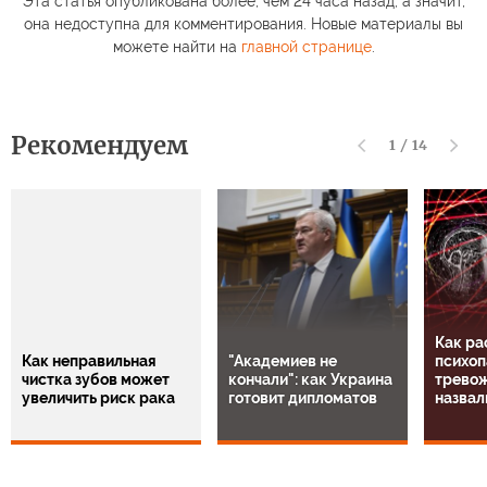
Эта статья опубликована более, чем 24 часа назад, а значит,
она недоступна для комментирования. Новые материалы вы
можете найти на
главной странице
.
Рекомендуем
1
/
14
Как ра
Как неправильная
"Академиев не
психоп
чистка зубов может
кончали": как Украина
тревож
увеличить риск рака
готовит дипломатов
назвал