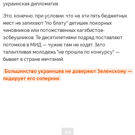
ИноСМИ теперь в MAX! Подписывайтесь на главное 
международное >>>
Вряд ли он при жизни думал, что Украине потребуется
всего пять юношей или девушек, отданных делу
дипломатии. Не своему карману и не лоббированию
бизнесовых и чужеземных интересов.
Не пристроенных послами любовниц богатых папиков.
Не банальных предателей, невежд, недоучек, хамов и
откровенно тупых. Зато щедрых на скандалы и факапы
— именно такими кадрами знаменита современная
украинская дипломатия.
Это, конечно, при условии, что на эти пять бюджетных
мест не запихают "по блату" детишек покорных
чиновников или потомственных кагэбистов-
эсбеушников. Те десятилетиями подряд поставляют