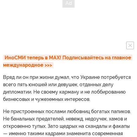
обучения в Дипломатической академии Украины (ГАУ)
им. Г. Удовенко. В отличие от большинства выпускников
заведения имени себя, он работал профессиональным
дипломатом. До независимости — постоянным
представителем УССР, а затем Украины при ООН. Также
был патриотом и одним из близких друзей В.Черновола.