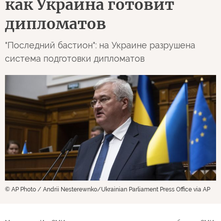
Останнiй бастiон
Украина
3
1376
09 августа 2026 06:09
ОРИГИНАЛ СТАТЬИ
"Академиев не кончали":
как Украина готовит
дипломатов
"Последний бастион": на Украине разрушена
система подготовки дипломатов