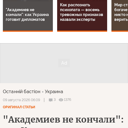
вскрытие.
Ответить
Рекомендуем
1
/
14
Как распознать
Мир ст
"Академиев не
психопата — восемь
богаче
кончали": как Украина
тревожных признаков
никто н
готовит дипломатов
назвали эксперты
верить