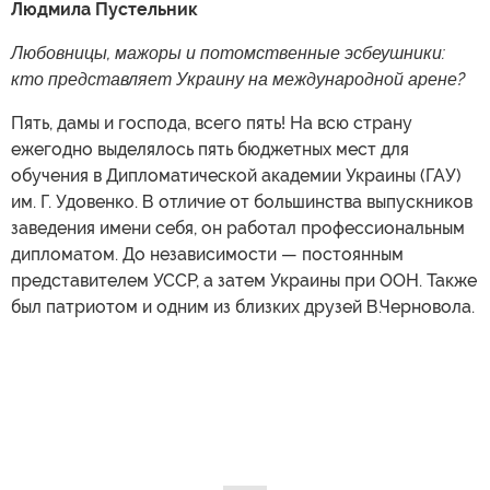
Современная украинская дипломатия славится
скандалами и факапами, вздыхает "Последний
бастион". И это неудивительно — ведь в
подручных Сибиге набирают лишь любовниц
богатых папиков, а также банальных
предателей, невежд, недоучек, хамов и
откровенно тупых.
Людмила Пустельник
Любовницы, мажоры и потомственные эсбеушники:
кто представляет Украину на международной арене?
Пять, дамы и господа, всего пять! На всю страну
ежегодно выделялось пять бюджетных мест для