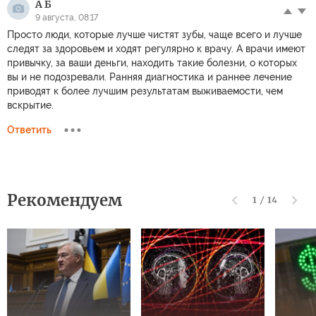
Комментариев: 2
Чтобы участвовать в дискуссии
авторизуйтесь
или
зарегистрируйтесь
jadefalcon
9 августа, 08:00
Мойте руки. Это ваша вторая линия обороны здоровья. (Первая
линия - это разумеется думать прежде чем засовывать что-то
в рот.)
Ответить
А Б
9 августа, 08:17
Просто люди, которые лучше чистят зубы, чаще всего и лучше
следят за здоровьем и ходят регулярно к врачу. А врачи имеют
привычку, за ваши деньги, находить такие болезни, о которых
вы и не подозревали. Ранняя диагностика и раннее лечение
приводят к более лучшим результатам выживаемости, чем