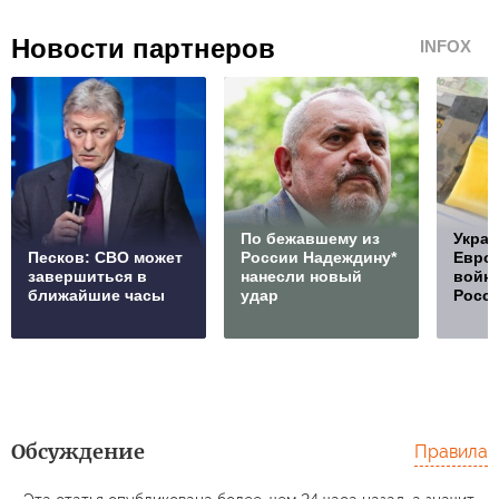
Новости партнеров
INFOX
По бежавшему из
Украи
Песков: СВО может
России Надеждину*
Европ
завершиться в
нанесли новый
войну
ближайшие часы
удар
Росс
Обсуждение
Правила