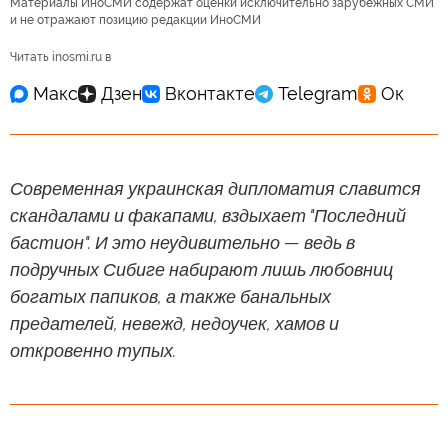
© AP Photo / Andrii Nesterewnko/Ukrainian Parliament Press Office via AP
Материалы ИноСМИ содержат оценки исключительно зарубежных СМИ
и не отражают позицию редакции ИноСМИ
Читать inosmi.ru в