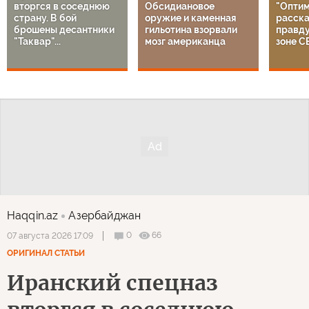
вторгся в соседнюю
Обсидиановое
"Оптим
страну. В бой
оружие и каменная
расска
брошены десантники
гильотина взорвали
правду
"Таквар"...
мозг американца
зоне С
Haqqin.az
Азербайджан
0
66
07 августа 2026 17:09
ОРИГИНАЛ СТАТЬИ
Иранский спецназ