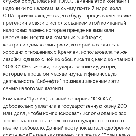
служба обрушилась на "ЮКОС", вменив этой компании
недоимки по налогам на сумму почти 7 млрд. долл.
США, причем ожидается, что будут предъявлены новые
претензии в связи с использованием этой компанией
налоговых лазеек, которые прежде не вызывали
нареканий. Нефтяная компания "Сибнефть",
контролируемая олигархом, который находится в
хороших отношениях с Кремлем, использовала те же
лазейки, однако с ней не обошлись так, как с компанией
"ЮКОС". Фактически, государственные аудиторы,
которые в прошлом месяце изучали финансовую
деятельность "Сибнефти", признали законными эти
самые налоговые лазейки.
Компания "Лукойл", главный соперник "ЮКОСа",
добровольно уплатила в государственную казну 200
млн. долл., чтобы компенсировать использование все
тех же налоговых лазеек, хотя государство этого от
нее не требовало. Данный поступок вызвал одобрение
союзников Путина как пример для других. "Если целью