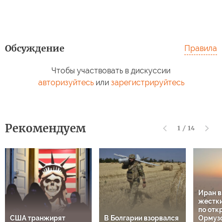
Обсуждение
Правила
Чтобы участвовать в дискуссии
авторизуйтесь
или
зарегистрируйтесь
Рекомендуем
1
/
14
Иран 
жестки
по отк
США транжирят
В Болгарии взорвался
Ормузс