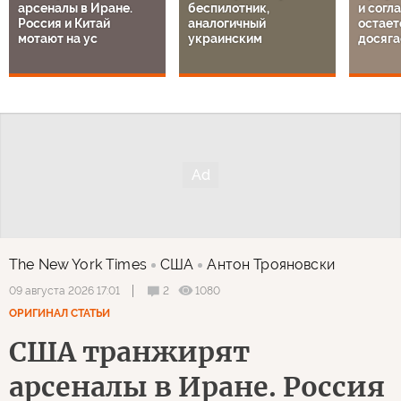
арсеналы в Иране.
беспилотник,
и согл
Россия и Китай
аналогичный
остает
мотают на ус
украинским
досяга
The New York Times
США
Антон Трояновски
2
1080
09 августа 2026 17:01
ОРИГИНАЛ СТАТЬИ
США транжирят
арсеналы в Иране. Россия