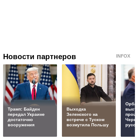
Новости партнеров
INFOX
Орбан
Трамп: Байден
Выходка
выст
передал Украине
Зеленского на
проц
достаточно
встрече с Туском
Черн
вооружения
возмутила Польшу
русск