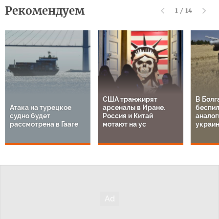
Рекомендуем
1
/
14
США транжирят
В Болг
Атака на турецкое
арсеналы в Иране.
беспил
судно будет
Россия и Китай
аналог
рассмотрена в Гааге
мотают на ус
украи