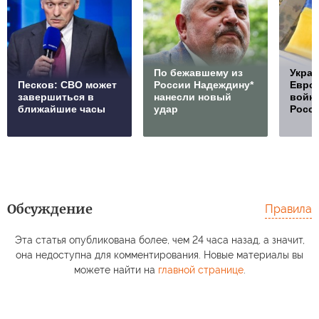
По бежавшему из
Украи
Песков: СВО может
России Надеждину*
Европ
завершиться в
нанесли новый
войну
ближайшие часы
удар
Росс
Обсуждение
Правила
Эта статья опубликована более, чем 24 часа назад, а значит,
она недоступна для комментирования. Новые материалы вы
можете найти на
главной странице
.