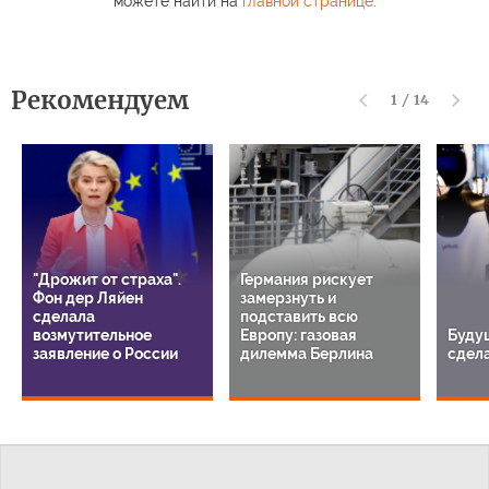
можете найти на
главной странице
.
Рекомендуем
1
/
14
"Дрожит от страха".
Германия рискует
Фон дер Ляйен
замерзнуть и
сделала
подставить всю
возмутительное
Европу: газовая
Буду
заявление о России
дилемма Берлина
сдела