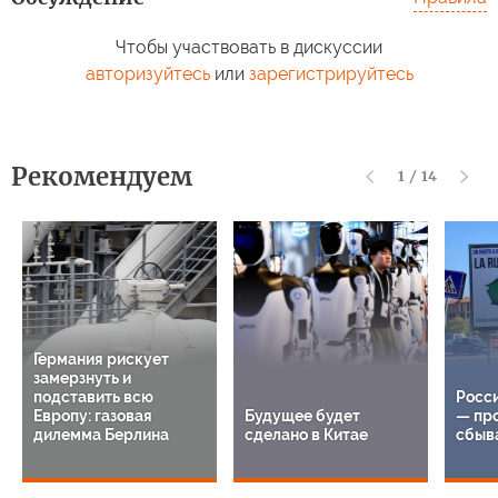
Чтобы участвовать в дискуссии
авторизуйтесь
или
зарегистрируйтесь
Рекомендуем
1
/
14
Германия рискует
замерзнуть и
подставить всю
Росси
Европу: газовая
Будущее будет
— пр
дилемма Берлина
сделано в Китае
сбыв