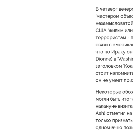
В четверг вечер
'мастером объяс
незамысловатой 
США 'живым или 
террористам - п
связи с америк
что по Ираку он
Dionne) в 'Wash
заголовком 'Коал
стоит напомнить
он не умеет при
Некоторые обоз
могли быть итоги
накануне визита
Ash) отметил на 
только признать
однозначно поз