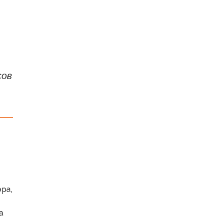
сов
ра,
а