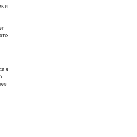
к и
ет
 это
ся в
о
шее