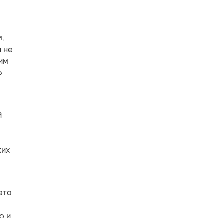
,
ы не
шим
о
-
й
я
ких
это
о и