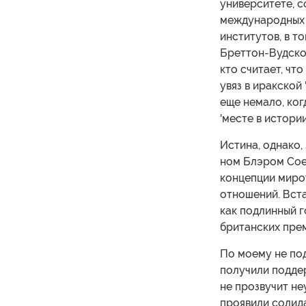
университете, с
международных 
институтов, в т
Бреттон-Вудско
кто считает, чт
увяз в иракской
еще немало, ког
'месте в истори
Истина, однако,
ном Блэром Сое
концепции миро
отношений. Вста
как подлинный г
британских прем
По моему не по
получили подде
не прозвучит н
проявили солида