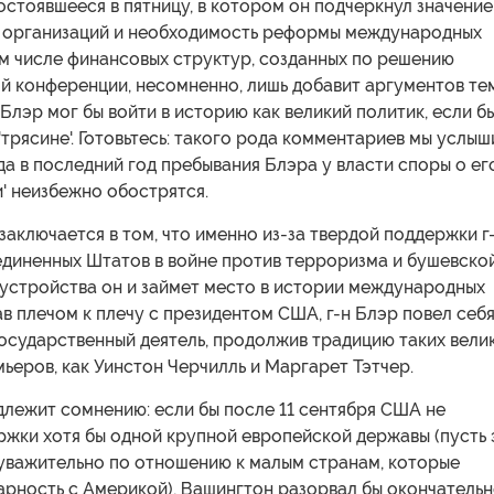
остоявшееся в пятницу, в котором он подчеркнул значение
организаций и необходимость реформы международных
ом числе финансовых структур, созданных по решению
й конференции, несомненно, лишь добавит аргументов тем
о Блэр мог бы войти в историю как великий политик, если б
 'трясине'. Готовьтесь: такого рода комментариев мы услы
да в последний год пребывания Блэра у власти споры о ег
и' неизбежно обострятся.
 заключается в том, что именно из-за твердой поддержки г
диненных Штатов в войне против терроризма и бушевско
устройства он и займет место в истории международных
в плечом к плечу с президентом США, г-н Блэр повел себ
осударственный деятель, продолжив традицию таких вели
ьеров, как Уинстон Черчилль и Маргарет Тэтчер.
длежит сомнению: если бы после 11 сентября США не
ржки хотя бы одной крупной европейской державы (пусть 
еуважительно по отношению к малым странам, которые
рность с Америкой), Вашингтон разорвал бы окончательн