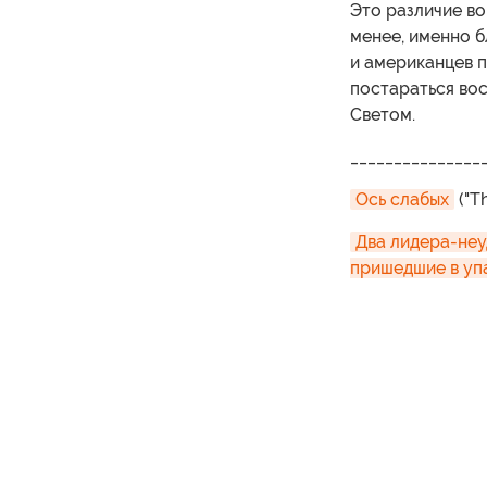
Это различие во
менее, именно б
и американцев п
постараться во
Светом.
_______________
Ось слабых
("T
Два лидера-неу
пришедшие в уп