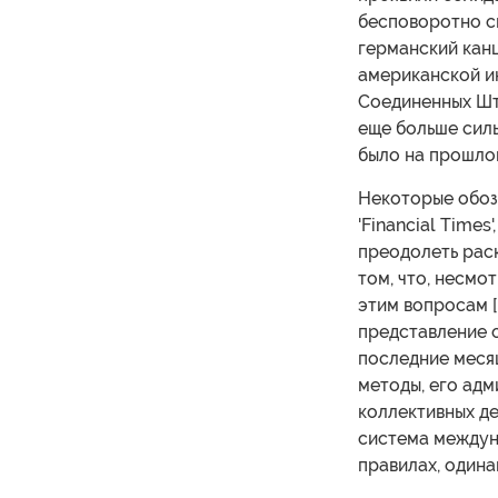
бесповоротно с
германский кан
американской ин
Соединенных Шта
еще больше силы
было на прошло
Некоторые обоз
'Financial Times
преодолеть рас
том, что, несмо
этим вопросам 
представление о 
последние месяц
методы, его ад
коллективных де
система междун
правилах, одинак