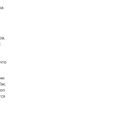
ра
ов,
.
 что
ми
ак,
ton
тся