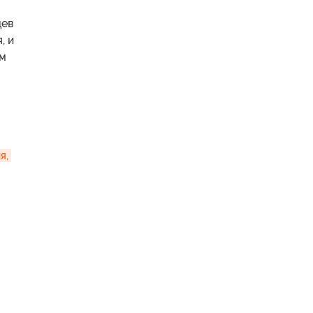
цев
, и
ым
, 