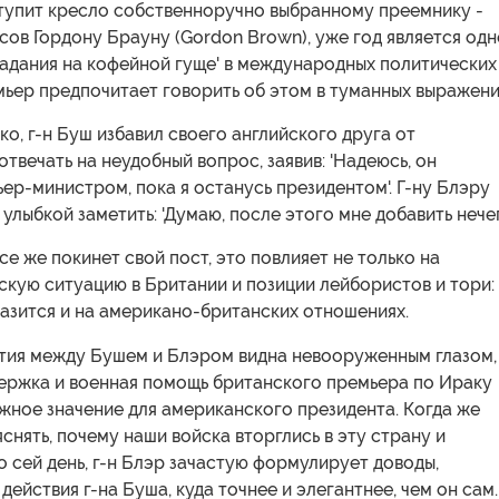
тупит кресло собственноручно выбранному преемнику -
ов Гордону Брауну (Gordon Brown), уже год является од
'гадания на кофейной гуще' в международных политических
мьер предпочитает говорить об этом в туманных выражени
ако, г-н Буш избавил своего английского друга от
твечать на неудобный вопрос, заявив: 'Надеюсь, он
ер-министром, пока я останусь президентом'. Г-ну Блэру
 улыбкой заметить: 'Думаю, после этого мне добавить нечег
все же покинет свой пост, это повлияет не только на
кую ситуацию в Британии и позиции лейбористов и тори:
азится и на американо-британских отношениях.
тия между Бушем и Блэром видна невооруженным глазом,
ержка и военная помощь британского премьера по Ираку
жное значение для американского президента. Когда же
снять, почему наши войска вторглись в эту страну и
о сей день, г-н Блэр зачастую формулирует доводы,
ействия г-на Буша, куда точнее и элегантнее, чем он сам.