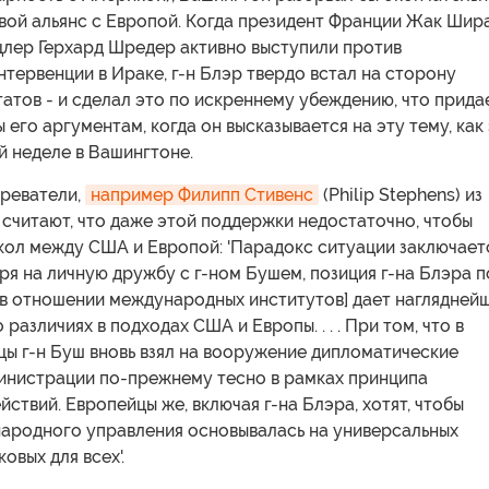
вой альянс с Европой. Когда президент Франции Жак Шира
цлер Герхард Шредер активно выступили против
тервенции в Ираке, г-н Блэр твердо встал на сторону
тов - и сделал это по искреннему убеждению, что прида
 его аргументам, когда он высказывается на эту тему, как
й неделе в Вашингтоне.
реватели,
например Филипп Стивенс
(Philip Stephens) из
', считают, что даже этой поддержки недостаточно, чтобы
кол между США и Европой: 'Парадокс ситуации заключает
тря на личную дружбу с г-ном Бушем, позиция г-на Блэра п
[в отношении международных институтов] дает наглядней
различиях в подходах США и Европы. . . . При том, что в
ы г-н Буш вновь взял на вооружение дипломатические
министрации по-прежнему тесно в рамках принципа
йствий. Европейцы же, включая г-на Блэра, хотят, чтобы
ародного управления основывалась на универсальных
овых для всех'.