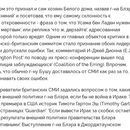
ом это признал и сам хозяин Белого дома, назвав г-на Блэ
нений' и посетовав, что ему самому склонность к
откровенности - фраза о том, что Усама бен Ладен нужен
мертвым', или реплика 'что ж, дерзайте', адресованная
орой только вредят. Одним из главных объектов критики в
анско-британским саммитом стало признание обоих лидер
и допускали ошибки. Так, комментарий И-Джей Дионна (E.J
ington Post' по поводу их пресс-конференции вышел под
иция заблуждающихся' (Coalition of the Erring). Впрочем,
, что обычно г-ну Бушу доставалось от СМИ как раз за то,
знавать своих ошибок.
реватели британских СМИ задались вопросом о том, каки
 внешней политики г-на Блэра, если бы не война в Ираке. Т
 премьера в США историк Тимоти Гартон Эш (Timothy Gar
страницах 'Guardian': 'Если вывести Ирак за скобки, остае
 результаты внешней политики правительства Блэра
итивными'. Выступление г-на Блэра в Джорджтаунском