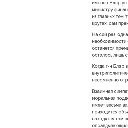
именно Блэр ус
министру финанс
из главных тем 
кругах; сам пре
На сей раз, одн
необходимости о
останется премь
осталось лишь с
Когда г-н Блэр 
внутриполитичес
несомненно отр
Взаимная симпа
моральная подд
имеет весьма ва
приходится объя
находятся там п
оправдывающие д