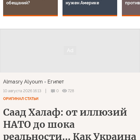
обещаний?
нужен Америке
проти
Almasry Alyoum
Египет
0
728
10 августа 2026 16:13
ОРИГИНАЛ СТАТЬИ
Саад Халаф: от иллюзий
НАТО до шока
реальности... Как Украина