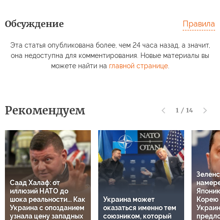
Обсуждение
Правила
Эта статья опубликована более, чем 24 часа назад, а значит,
она недоступна для комментирования. Новые материалы вы
можете найти на
главной странице
.
Рекомендуем
1
/
14
Зеленс
Саад Халаф: от
намере
иллюзий НАТО до
Япони
шока реальности... Как
Украина может
Корею 
Украина с опозданием
оказаться именно тем
Украин
узнала цену западных
союзником, который
предл