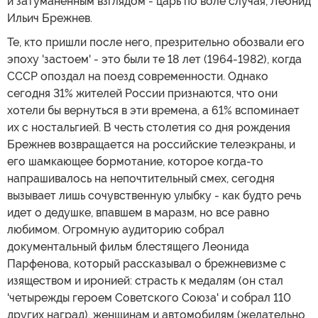
и затуманенным взглядом - царь по воле случая, Леонид
Ильич Брежнев.
Те, кто пришли после него, презрительно обозвали его
эпоху 'застоем' - это были те 18 лет (1964-1982), когда
СССР опоздал на поезд современности. Однако
сегодня 31% жителей России признаются, что они
хотели бы вернуться в эти времена, а 61% вспоминает
их с ностальгией. В честь столетия со дня рождения
Брежнев возвращается на российские телеэкраны, и
его шамкающее бормотание, которое когда-то
напрашивалось на непочтительный смех, сегодня
вызывает лишь сочувственную улыбку - как будто речь
идет о дедушке, впавшем в маразм, но все равно
любимом. Огромную аудиторию собрал
документальный фильм блестящего Леонида
Парфенова, который рассказывал о брежневизме с
изяществом и иронией: страсть к медалям (он стал
'четырежды героем Советского Союза' и собрал 110
других наград), женщинам и автомобилям (желательно