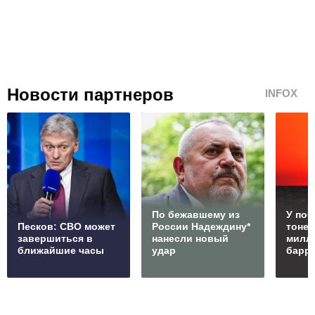
Новости партнеров
INFOX
По бежавшему из
У по
Песков: СВО может
России Надеждину*
тонет
завершиться в
нанесли новый
милл
ближайшие часы
удар
барр