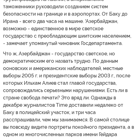
таможенники руководили созданием систем
безопасности на границе и в аэропортах. От Баку до
Ирана - всего два часа на машине. 'Азербайджан,
возможно - единственное в мире светское
государство с преобладающим шиитским населением,
- замечает упомянутый чиновник Госдепартамента.
Что ж, Азербайджан - государство светское, но
демократическим его назвать трудно. По данным
ооновских и американских наблюдателей, местные
выборы 2005 г. и президентские выборы 2003 г., после
которых Ильхам Алиев стал главой государства,
сопровождались серьезными нарушениями. Есть ли в
стране свобода печати? Это вряд ли. Однажды в
декабре журналистов Time доставили недалеко от
Баку в полицейский участок, и три часа
расспрашивали, чем мы занимаемся. В самой столице
вы повсюду видите портреты покойного президента, а в
одном из многочисленных парков имени Гейдара