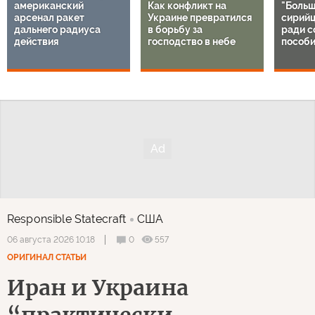
американский
Как конфликт на
"Больш
арсенал ракет
Украине превратился
сирий
дальнего радиуса
в борьбу за
ради с
действия
господство в небе
пособи
Responsible Statecraft
США
0
557
06 августа 2026 10:18
ОРИГИНАЛ СТАТЬИ
Иран и Украина