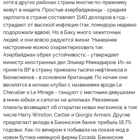
хотя в других районах страны многие по-прежнему
живут в нищете. Простые азербайджанцы - средняя
зарплата в стране составляет 1140 долларов в год -
страдают от высокой инфляции (так, помидоры недавно
подорожали вдвое). Но в Баку много зажиточных
людей, и они вовсю радуются жизни. 'Нынешнее
настроение можно охарактеризовать так:
Азербайджан обрел устойчивость', - утверждает
министр иностранных дел Эльмар Мамадьяров. Из-за
проекта BP в страну приехали тысячи нефтяников и
бизнесменов - в основном британцев. По ночам они
веселятся в ночных клубах с названиями вроде Le
Chevalier и Le Mirage - танцуют с местными девушками
в мини-юбках и сапогах на шпильках. Рекламные
плакаты возвещают об открытии новых магазинов, в том
числе Harry Winston, Cartier и Giorgio Armani. Другие
предлагают вклады в Бакинском банке: прибыль 18,7%
годовых. Как-то вечером я побывала на показе мод в
новом бутике немецкой фирмы Escada. Бакинские