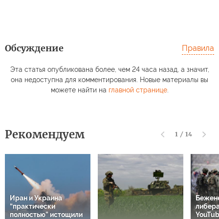
Обсуждение
Правила
Эта статья опубликована более, чем 24 часа назад, а значит,
она недоступна для комментирования. Новые материалы вы
можете найти на
главной странице
.
Рекомендуем
1
/
14
Иран и Украина
Бежен
“практически
либер
полностью” истощили
YouTub