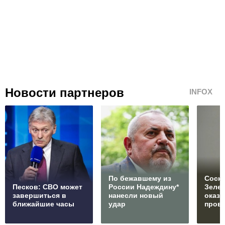
Новости партнеров
INFOX
По бежавшему из
Соски
Песков: СВО может
России Надеждину*
Зеле
завершиться в
нанесли новый
оказ
ближайшие часы
удар
пров