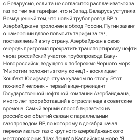
с Беларусью, если та не согласится расплачиваться за
газ по тем же тарифам, что и Запад. Беларусь уступила.
Возмущенный тем, что новый трубопровод BP в
Азербайджане проложен в обход России, Путин заявил
о намерении вдвое повысить тарифы за газ,
поставляемый в эту страну. Азербайджан в свою
очередь пригрозил прекратить транспортировку нефти
через российский участок трубопровода Баку-
Новороссийск, ведущего к побережью Черного моря.
'Мы хотим положить этому конец'! - восклицает
Хошбахт Юсифзаде, стуча кулаком по столу. Этот
пожилой человек - первый вице-президент
Государственной нефтяной компании Азербайджана,
много лет проработавший в отрасли еще в советские
времена. Самый верный способ вырваться из
российских объятий связан с параллельным
газопроводом BP, по которому в декабря начал
перекачиваться газ с крупного азербайджанского
месторождения 'Шах Дениз' в Каспийском море. 'Я