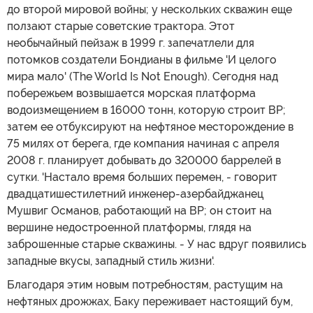
до второй мировой войны; у нескольких скважин еще
ползают старые советские трактора. Этот
необычайный пейзаж в 1999 г. запечатлели для
потомков создатели Бондианы в фильме 'И целого
мира мало' (The World Is Not Enough). Сегодня над
побережьем возвышается морская платформа
водоизмещением в 16000 тонн, которую строит BP;
затем ее отбуксируют на нефтяное месторождение в
75 милях от берега, где компания начиная с апреля
2008 г. планирует добывать до 320000 баррелей в
сутки. 'Настало время больших перемен, - говорит
двадцатишестилетний инженер-азербайджанец
Мушвиг Османов, работающий на BP; он стоит на
вершине недостроенной платформы, глядя на
заброшенные старые скважины. - У нас вдруг появились
западные вкусы, западный стиль жизни'.
Благодаря этим новым потребностям, растущим на
нефтяных дрожжах, Баку переживает настоящий бум,