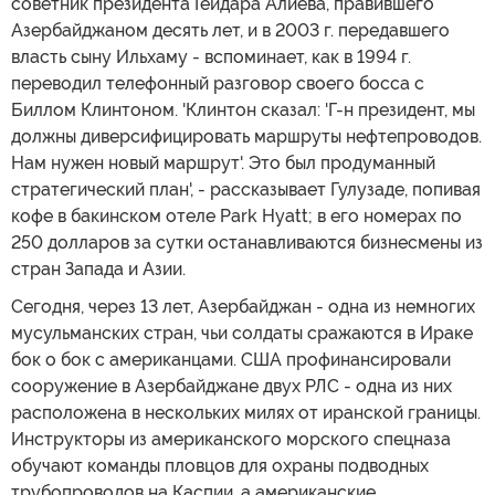
советник президента Гейдара Алиева, правившего
Азербайджаном десять лет, и в 2003 г. передавшего
власть сыну Ильхаму - вспоминает, как в 1994 г.
переводил телефонный разговор своего босса с
Биллом Клинтоном. 'Клинтон сказал: 'Г-н президент, мы
должны диверсифицировать маршруты нефтепроводов.
Нам нужен новый маршрут'. Это был продуманный
стратегический план', - рассказывает Гулузаде, попивая
кофе в бакинском отеле Park Hyatt; в его номерах по
250 долларов за сутки останавливаются бизнесмены из
стран Запада и Азии.
Сегодня, через 13 лет, Азербайджан - одна из немногих
мусульманских стран, чьи солдаты сражаются в Ираке
бок о бок с американцами. США профинансировали
сооружение в Азербайджане двух РЛС - одна из них
расположена в нескольких милях от иранской границы.
Инструкторы из американского морского спецназа
обучают команды пловцов для охраны подводных
трубопроводов на Каспии, а американские