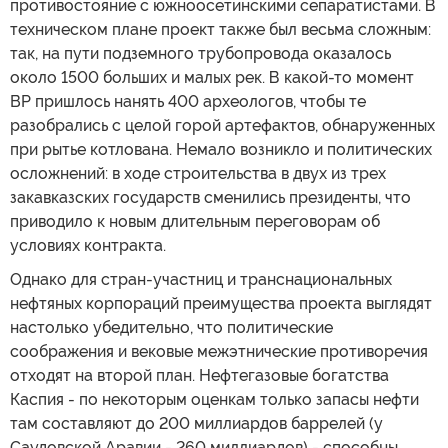
противостояние с южноосетинскими сепаратистами. В
техническом плане проект также был весьма сложным:
так, на пути подземного трубопровода оказалось
около 1500 больших и малых рек. В какой-то момент
BP пришлось нанять 400 археологов, чтобы те
разобрались с целой горой артефактов, обнаруженных
при рытье котлована. Немало возникло и политических
осложнений: в ходе строительства в двух из трех
закавказских государств сменились президенты, что
приводило к новым длительным переговорам об
условиях контракта.
Однако для стран-участниц и транснациональных
нефтяных корпораций преимущества проекта выглядят
настолько убедительно, что политические
соображения и вековые межэтнические противоречия
отходят на второй план. Нефтегазовые богатства
Каспия - по некоторым оценкам только запасы нефти
там составляют до 200 миллиардов баррелей (у
Саудовской Аравии - 260 миллиардов) - способны