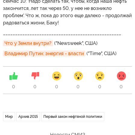
сейчас 10: 'Надо сделать так, чтобы, когда наша нефть
закончится, лет так через 50, у нее не возникло
проблем'. Что ж, пока до этого еще далеко - продолжай
радоваться жизни, Баку!
_________________________________________________
Что у Земли внутри?
("Newsweek", США)
Владимир Путин: энергия - власти
("Time", США)
0
0
0
0
0
0
Мир
Архив 2015
Первый закон нефтяной политики
Новости СМИ2