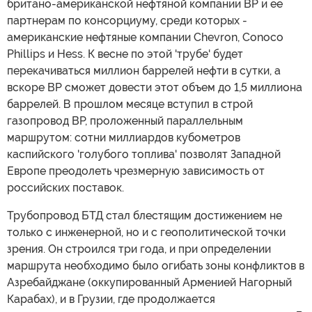
британо-американской нефтяной компании BP и ее
партнерам по консорциуму, среди которых -
американские нефтяные компании Chevron, Conoco
Phillips и Hess. К весне по этой 'трубе' будет
перекачиваться миллион баррелей нефти в сутки, а
вскоре BP сможет довести этот объем до 1,5 миллиона
баррелей. В прошлом месяце вступил в строй
газопровод BP, проложенный параллельным
маршрутом: сотни миллиардов кубометров
каспийского 'голубого топлива' позволят Западной
Европе преодолеть чрезмерную зависимость от
российских поставок.
Трубопровод БТД стал блестящим достижением не
только с инженерной, но и с геополитической точки
зрения. Он строился три года, и при определении
маршрута необходимо было огибать зоны конфликтов в
Азребайджане (оккупированный Арменией Нагорный
Карабах), и в Грузии, где продолжается