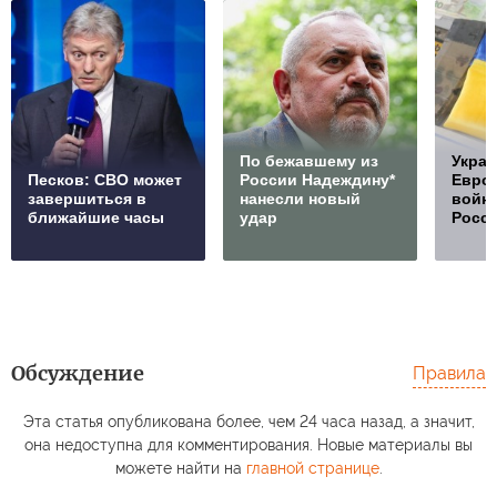
По бежавшему из
Украи
Песков: СВО может
России Надеждину*
Европ
завершиться в
нанесли новый
войну
ближайшие часы
удар
Росс
Обсуждение
Правила
Эта статья опубликована более, чем 24 часа назад, а значит,
она недоступна для комментирования. Новые материалы вы
можете найти на
главной странице
.