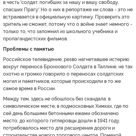
в честь 'солдат, погибших за нашу и вашу свободу,
спасших Прагу'. Но о них в репортаже ни слова - это не
встраивается в официальную картинку. Проверить это
зритель не сможет, потому что о войне знает немного -
только то, что запомнил из школьного учебника и
пропагандистских фильмов.
Проблемы с памятью
Российское телевидение, резво нагнетавшее истерию
вокруг переноса Бронзового Солдата в Таллине, не так
охотно и громко говорило о переносах солдатских
могил и памятников, которые происходили в то же
самое время в России.
Между тем, здесь не обошлось без скандала: в
символическом месте, в подмосковных Химках, где по
сей день большими бетонными ежами обозначено
место, до которого гитлеровцы дошли в 1941 году,
потребовалось место для расширения дороги и
строительства нового торгового центра. Помехой