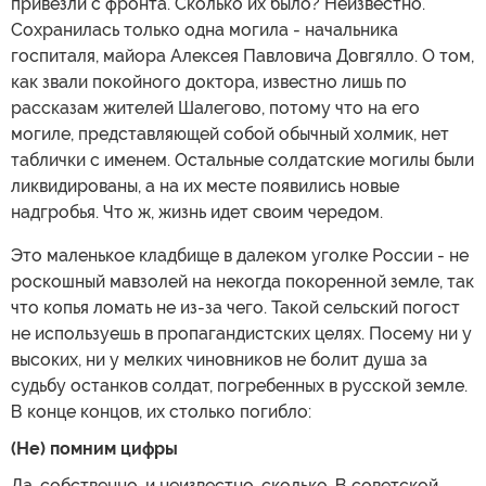
привезли с фронта. Сколько их было? Неизвестно.
Сохранилась только одна могила - начальника
госпиталя, майора Алексея Павловича Довгялло. О том,
как звали покойного доктора, известно лишь по
рассказам жителей Шалегово, потому что на его
могиле, представляющей собой обычный холмик, нет
таблички с именем. Остальные солдатские могилы были
ликвидированы, а на их месте появились новые
надгробья. Что ж, жизнь идет своим чередом.
Это маленькое кладбище в далеком уголке России - не
роскошный мавзолей на некогда покоренной земле, так
что копья ломать не из-за чего. Такой сельский погост
не используешь в пропагандистских целях. Посему ни у
высоких, ни у мелких чиновников не болит душа за
судьбу останков солдат, погребенных в русской земле.
В конце концов, их столько погибло:
(Не) помним цифры
Да, собственно, и неизвестно, сколько. В советской