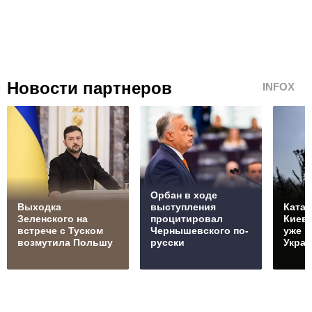
Новости партнеров
INFOX
Орбан в ходе
Выходка
выступления
Катас
Зеленского на
процитировал
Киеве
встрече с Туском
Чернышевского по-
уже п
возмутила Польшу
русски
Украи