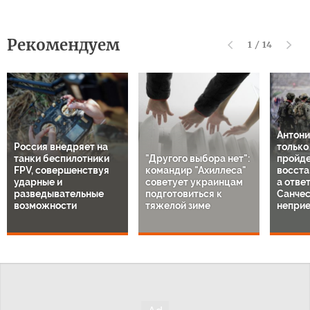
Рекомендуем
1
/
14
Антони
Россия внедряет на
только
танки беспилотники
"Другого выбора нет":
пройде
FPV, совершенствуя
командир "Ахиллеса"
восста
ударные и
советует украинцам
а отве
разведывательные
подготовиться к
Санче
возможности
тяжелой зиме
непри