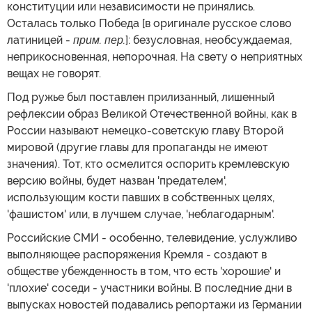
конституции или независимости не принялись.
Осталась только Победа [в оригинале русское слово
латиницей -
прим. пер.
]: безусловная, необсуждаемая,
неприкосновенная, непорочная. На свету о неприятных
вещах не говорят.
Под ружье был поставлен прилизанный, лишенный
рефлексии образ Великой Отечественной войны, как в
России называют немецко-советскую главу Второй
мировой (другие главы для пропаганды не имеют
значения). Тот, кто осмелится оспорить кремлевскую
версию войны, будет назван 'предателем',
использующим кости павших в собственных целях,
'фашистом' или, в лучшем случае, 'неблагодарным'.
Российские СМИ - особенно, телевидение, услужливо
выполняющее распоряжения Кремля - создают в
обществе убежденность в том, что есть 'хорошие' и
'плохие' соседи - участники войны. В последние дни в
выпусках новостей подавались репортажи из Германии