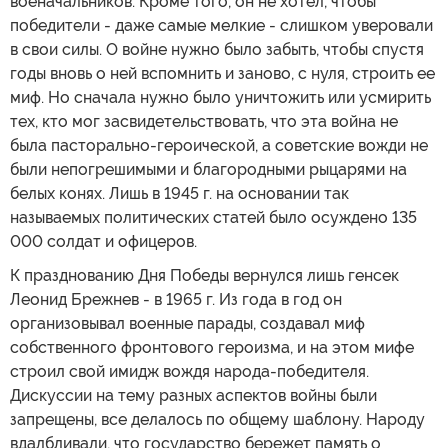
военачальников. Кроме того, он не хотел, чтобы
победители - даже самые мелкие - слишком уверовали
в свои силы. О войне нужно было забыть, чтобы спустя
годы вновь о ней вспомнить и заново, с нуля, строить ее
миф. Но сначала нужно было уничтожить или усмирить
тех, кто мог засвидетельствовать, что эта война не
была пасторально-героической, а советские вожди не
были непогрешимыми и благородными рыцарями на
белых конях. Лишь в 1945 г. на основании так
называемых политических статей было осуждено 135
000 солдат и офицеров.
К празднованию Дня Победы вернулся лишь генсек
Леонид Брежнев - в 1965 г. Из года в год он
организовывал военные парады, создавал миф
собственного фронтового героизма, и на этом мифе
строил свой имидж вождя народа-победителя.
Дискуссии на тему разных аспектов войны были
запрещены, все делалось по общему шаблону. Народу
вдалбливали, что государство бережет память о