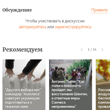
Обсуждение
Правила
Чтобы участвовать в дискуссии
авторизуйтесь
или
зарегистрируйтесь
Рекомендуем
1
/
14
Антонио Таяни: "Как
только опасность
"Другого выбора нет":
пройдет, мы
Россия
командир "Ахиллеса"
восстановим Шенген,
воздух
советует украинцам
а ответные меры
беспил
подготовиться к
Санчеса
кампа
тяжелой зиме
неприемлемы"
провал