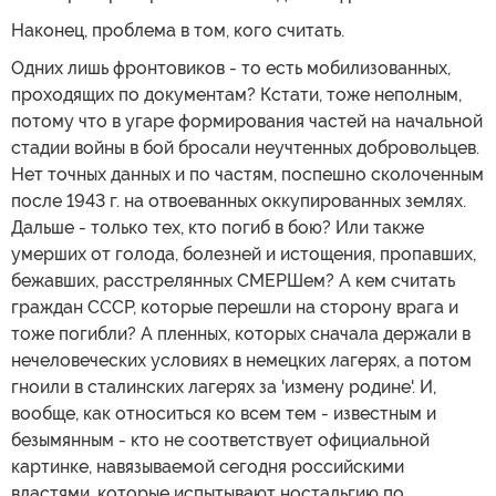
Наконец, проблема в том, кого считать.
Одних лишь фронтовиков - то есть мобилизованных,
проходящих по документам? Кстати, тоже неполным,
потому что в угаре формирования частей на начальной
стадии войны в бой бросали неучтенных добровольцев.
Нет точных данных и по частям, поспешно сколоченным
после 1943 г. на отвоеванных оккупированных землях.
Дальше - только тех, кто погиб в бою? Или также
умерших от голода, болезней и истощения, пропавших,
бежавших, расстрелянных СМЕРШем? А кем считать
граждан СССР, которые перешли на сторону врага и
тоже погибли? А пленных, которых сначала держали в
нечеловеческих условиях в немецких лагерях, а потом
гноили в сталинских лагерях за 'измену родине'. И,
вообще, как относиться ко всем тем - известным и
безымянным - кто не соответствует официальной
картинке, навязываемой сегодня российскими
властями, которые испытывают ностальгию по