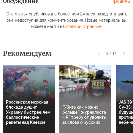
Обсуждение
Правила
Эта статья опубликована более, чем 24 часа назад, а значит,
она недоступна для комментирования. Новые материалы вы
можете найти на
главной странице
.
Рекомендуем
1
/
14
Российская морская
JAS 39
блокада душит
"Убить как можно
Су-35:
Украину быстрее, чем
больше": журналиста
будущ
баллистические
ФРГ требуют уволить
против
ракеты над Киевом
за слова о русских
небе н