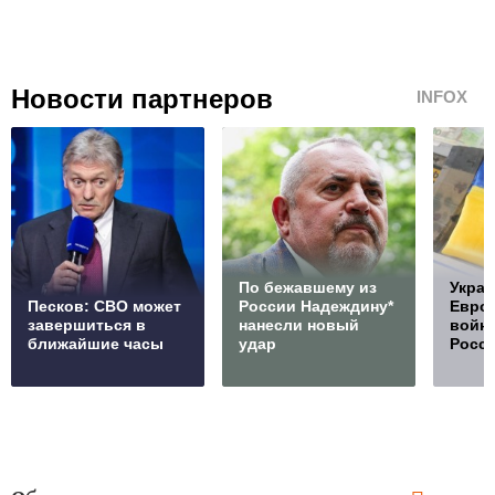
Новости партнеров
INFOX
По бежавшему из
Украи
Песков: СВО может
России Надеждину*
Европ
завершиться в
нанесли новый
войну
ближайшие часы
удар
Росс