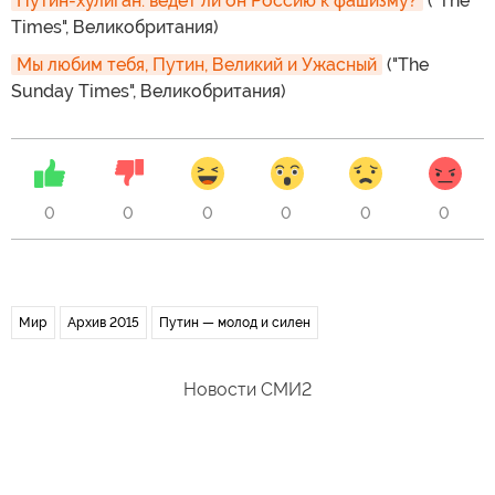
Путин-хулиган: ведет ли он Россию к фашизму?
("The
Times", Великобритания)
Мы любим тебя, Путин, Великий и Ужасный
("The
Sunday Times", Великобритания)
0
0
0
0
0
0
Мир
Архив 2015
Путин — молод и силен
Новости СМИ2