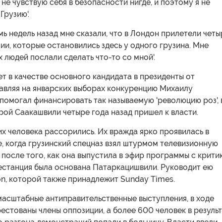
 не чувствую себя в безопасности нигде, и поэтому я не
Грузию'.
мь недель назад мне сказали, что в Лондон прилетели четы
зии, которые остановились здесь у одного грузина. Мне
х людей послали сделать что-то со мной'.
т в качестве основного кандидата в президенты от
тавляя на январских выборах конкуренцию Михаилу
помогал финансировать так называемую 'революцию роз', 
рой Саакашвили четыре года назад пришел к власти.
их человека рассорились. Их вражда ярко проявилась в
, когда грузинский спецназ взял штурмом телевизионную
 после того, как она выпустила в эфир программы с крити
лестанция была основана Патаркацишвили. Руководит ею
on, которой также принадлежит Sunday Times.
масштабные антиправительственные выступления, в ходе
естованы члены оппозиции, а более 600 человек в резуль