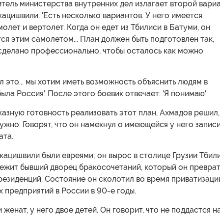
тель министерства внутренних дел излагает второй вари
ацишвили. 'Есть несколько вариантов. У него имеется
олет и вертолет. Когда он едет из Тбилиси в Батуми, он
ся этим самолетом... План должен быть подготовлен так,
 сделано профессионально, чтобы осталось как можно
ал это... мы хотим иметь возможность объяснить людям в
была Россия'. После этого боевик отвечает: 'Я понимаю'.
азную готовность реализовать этот план, Ахмадов решил,
нужно. Говорят, что он намекнул о имеющейся у него запис
ата.
ацишвили были евреями; он вырос в столице Грузии Тбили
лежит бывший дворец бракосочетаний, который он превра
 резиденций. Состояние он сколотил во время приватизаци
 предприятий в России в 90-е годы.
женат, у него двое детей. Он говорит, что не поддастся н