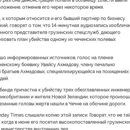
 разгона демонстраций попали в больницу. Власти ввели
ложение, отменив его через некоторое время.
, к которым относится и его бывший партнер по бизнесу
ий, говорят о том, что 14-минутная аудиозапись изоблича
нного представителя грузинских спецслужб, дающего
зовать план убийства одному из чеченских полевых
шо информированных источников, голос на пленке
ченскому боевику Увайсу Ахмадову, члену печально
ы братьев Ахмадовых, специализирующейся на похищениях
дей.
а банда причастна к убийству трех обезглавленных инжене
еликобритании и жителя Новой Зеландии, которое произош
резанные головы жертв нашли в Чечне на обочине дороги.
ay Times слышали копию этой записи. Говорят, что ее та
 когда в июне его посетил высокопоставленный грузински
 министерства внутренних дел.