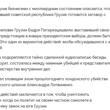
оне бизнесмен с миллиардным состоянием опасается, чт
ывшей советской республике Грузия готовится заговор с
человек Грузии Бадри Патаркацишвили, выставивший свою
предстоящие в январе президентские выборы, должен быт
 Это один из вариантов действий, якобы обсуждавшихся с 
й.
а подкрепляются тайно сделанной аудиозаписью беседы,
ворят, состоялась между наемным убийцей и представител
истерства внутренних дел.
тал зловещим эхом прошлогоднего лондонского убийства
ского шпиона Александра Литвиненко.
действий заключается в том, чтобы уничтожить
 когда он полетит на своем частном самолете в
му замок на юге Грузии.