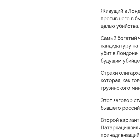
Живущий в Лонд
против него в б
целью убийства.
Самый богатый 
кандидатуру на 
убит в Лондоне.
будущим убийце
Страхи олигарх
которая, как го
грузинского мин
Этот заговор с
бывшего россий
Второй вариант 
Патаркацишвили,
принадлежащий е