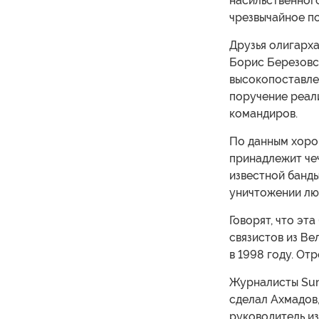
насильственного
чрезвычайное по
Друзья олигарха
Борис Березовск
высокопоставле
поручение реали
командиров.
По данным хоро
принадлежит че
известной банд
уничтожении лю
Говорят, что эт
связистов из В
в 1998 году. От
Журналисты Sund
сделал Ахмадов,
руководитель из