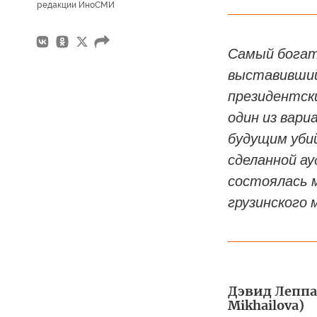
редакции ИноСМИ
Самый богат
выставивший
президентск
один из вари
будущим уби
сделанной ау
состоялась 
грузинского 
Дэвид Леппар
Mikhailova)