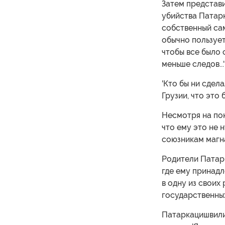
Затем представи
убийства Патарк
собственный сам
обычно пользует
чтобы все было
меньше следов...'
'Кто бы ни сдел
Грузии, что это 
Несмотря на пок
что ему это не 
союзникам магн
Родители Патарк
где ему принад
в одну из своих
государственных
Патаркацишвили 