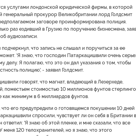
тся услугами лондонской юридической фирмы, в которой
й генеральный прокурор Великобритании лорд Голдсмит
 предполагаемом заговоре проинформирована полиция.
лько раз ездивший в Грузию по поручению бизнесмена, зая
 об аудиозаписи.
н подчеркнул, что запись не слышал и поручиться за ее
может. 'Я знаю, что господин Патаркацишвили очень серье
у делу. Я полагаю, что это он дал указания о том, чтобы
стность полицию', - заявил Голдсмит.
ишвили говорят, что магнат, владеющий в Лезерхеде,
й, поместьем стоимостью 10 миллионов фунтов стерлинго
 как минимум в 6 миллиардов фунтов.
, что его предупредили о готовящемся покушении 10 дней
таркацишвили спросили, чувствует ли он себя в Британии 
 ответил: 'Я знаю об этой пленке, и мне сказали, что все
У меня 120 телохранителей, но я знаю, что этого