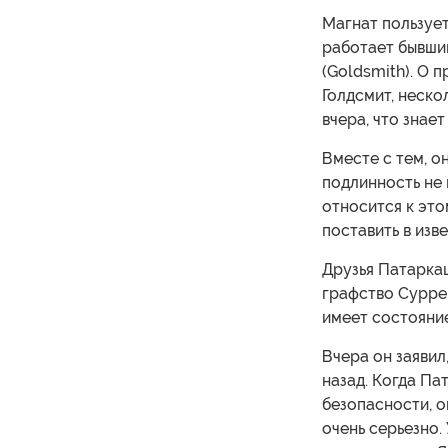
Магнат пользуе
работает бывши
(Goldsmith). О
Голдсмит, неско
вчера, что знает
Вместе с тем, о
подлинность не 
относится к этом
поставить в изве
Друзья Патаркац
графство Сурре
имеет состояние
Вчера он заявил
назад. Когда Па
безопасности, он
очень серьезно. 