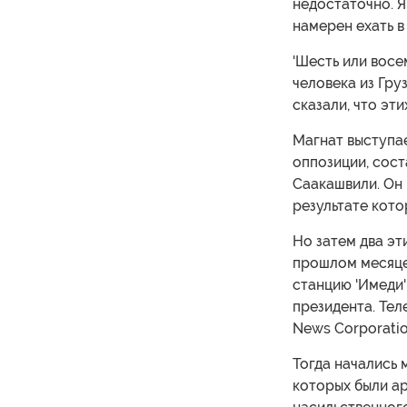
недостаточно. Я
намерен ехать в 
'Шесть или восе
человека из Гру
сказали, что эти
Магнат выступае
оппозиции, сос
Саакашвили. Он 
результате кото
Но затем два эт
прошлом месяце
станцию 'Имеди'
президента. Те
News Corporati
Тогда начались 
которых были ар