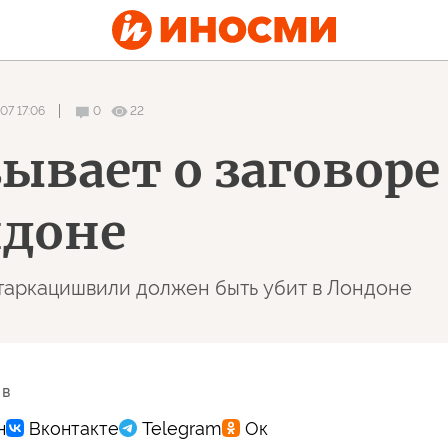
07 17:06
0
22
ывает о заговоре 
ндоне
таркацишвили должен быть убит в Лондоне
 в