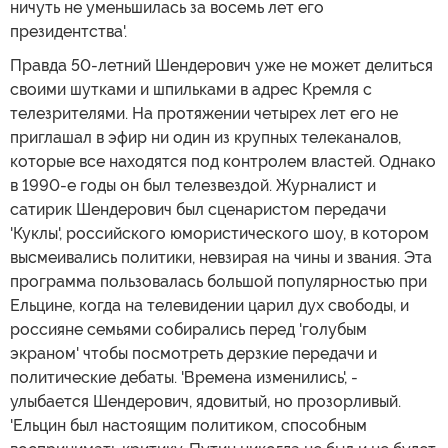
ничуть не уменьшилась за восемь лет его
президентства'.
Правда 50-летний Шендерович уже не может делиться
своими шутками и шпильками в адрес Кремля с
телезрителями. На протяжении четырех лет его не
приглашал в эфир ни один из крупных телеканалов,
которые все находятся под контролем властей. Однако
в 1990-е годы он был телезвездой. Журналист и
сатирик Шендерович был сценаристом передачи
'Куклы', российского юмористического шоу, в котором
высмеивались политики, невзирая на чины и звания. Эта
программа пользовалась большой популярностью при
Ельцине, когда на телевидении царил дух свободы, и
россияне семьями собирались перед 'голубым
экраном' чтобы посмотреть дерзкие передачи и
политические дебаты. 'Времена изменились', -
улыбается Шендерович, ядовитый, но прозорливый.
'Ельцин был настоящим политиком, способным