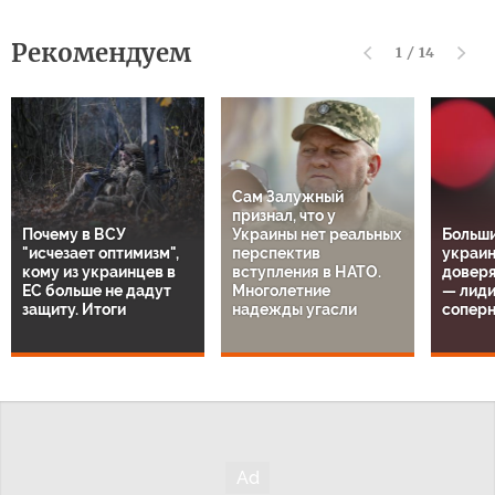
Рекомендуем
1
/
14
Сам Залужный
признал, что у
Почему в ВСУ
Украины нет реальных
Больш
"исчезает оптимизм",
перспектив
украин
кому из украинцев в
вступления в НАТО.
довер
ЕС больше не дадут
Многолетние
— лиди
защиту. Итоги
надежды угасли
сопер