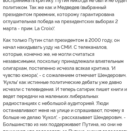
воспринимать критику. Путин никогда не был и не будет
политиком. Так же как и Медведев (выбранный
президентом преемник, которому гарантирована
оглушительная победа на президентских выборах 2
марта - прим. La Croix)'.
Как только Путин стал президентом в 2000 году, он
начал накидывать узду на СМИ. С телеканалов,
которые, конечно же, не могли считаться
независимыми, поскольку принадлежали влиятельным
олигархам, постепенно исчезла всякая критика. 'И
чувство юмора', - с сожалением отмечает Шендерович.
'Куклы' как истинные политические дебаты уже давно
исчезли с телевидения. И теперь сатирик пишет книги и
ведет передачи на маленьких либеральных
радиостанциях с небольшой аудиторией. 'Люди
останавливают меня на улице и спрашивают, почему я
больше не делаю 'Кукол', - рассказывает Шендерович. -
Большинство из них поддерживает Путина, но они не