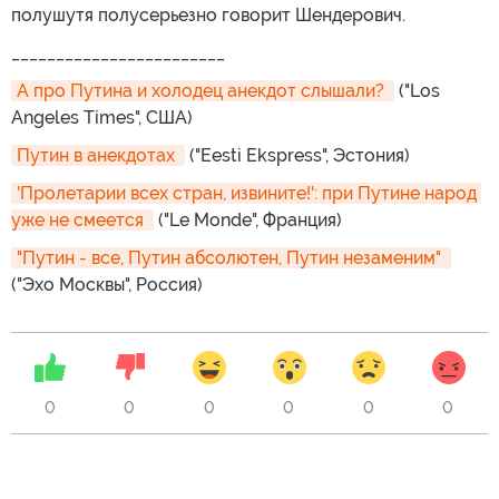
полушутя полусерьезно говорит Шендерович.
________________________
А про Путина и холодец анекдот слышали? 
("Los
Angeles Times", США)
Путин в анекдотах 
("Eesti Ekspress", Эстония)
'Пролетарии всех стран, извините!': при Путине народ 
уже не смеется 
("Le Monde", Франция)
"Путин - все, Путин абсолютен, Путин незаменим" 
("Эхо Москвы", Россия)
0
0
0
0
0
0