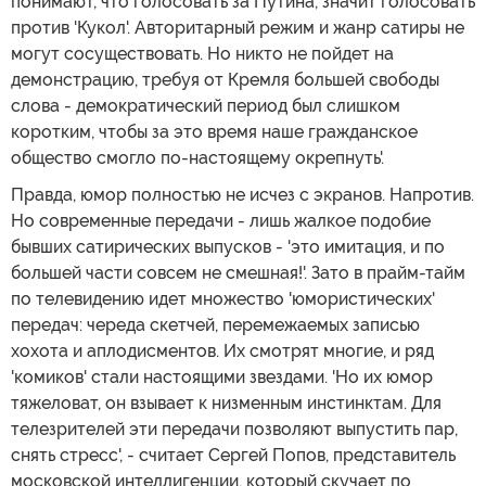
понимают, что голосовать за Путина, значит голосовать
против 'Кукол'. Авторитарный режим и жанр сатиры не
могут сосуществовать. Но никто не пойдет на
демонстрацию, требуя от Кремля большей свободы
слова - демократический период был слишком
коротким, чтобы за это время наше гражданское
общество смогло по-настоящему окрепнуть'.
Правда, юмор полностью не исчез с экранов. Напротив.
Но современные передачи - лишь жалкое подобие
бывших сатирических выпусков - 'это имитация, и по
большей части совсем не смешная!'. Зато в прайм-тайм
по телевидению идет множество 'юмористических'
передач: череда скетчей, перемежаемых записью
хохота и аплодисментов. Их смотрят многие, и ряд
'комиков' стали настоящими звездами. 'Но их юмор
тяжеловат, он взывает к низменным инстинктам. Для
телезрителей эти передачи позволяют выпустить пар,
снять стресс', - считает Сергей Попов, представитель
московской интеллигенции, который скучает по