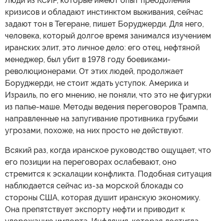
Люди из КСИР, которые имеют опыт преодоления
кризисов и обладают инстинктом выживания, сейчас
задают тон в Тегеране, пишет Боруджерди. Для него,
человека, который долгое время занимался изучением
иранских элит, это личное дело: его отец, нефтяной
менеджер, был убит в 1978 году боевиками-
революционерами. От этих людей, продолжает
Боруджерди, не стоит ждать уступок. Америка и
Израиль, по его мнению, не поняли, что это не фигурки
из папье-маше. Методы ведения переговоров Трампа,
направленные на запугивание противника грубыми
угрозами, похоже, на них просто не действуют.
Всякий раз, когда иранское руководство ощущает, что
его позиции на переговорах ослабевают, оно
стремится к эскалации конфликта. Подобная ситуация
наблюдается сейчас из-за морской блокады со
стороны США, которая душит иранскую экономику.
Она препятствует экспорту нефти и приводит к