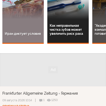
Как неправильная
"Акаде
чистка зубов может
кончал
Иран диктует условия
увеличить риск рака
готови
Frankfurter Allgemeine Zeitung
Германия
1
1250
09 августа 2026 10:14