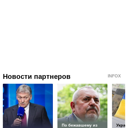
Новости партнеров
INFOX
По бежавшему из
Украи