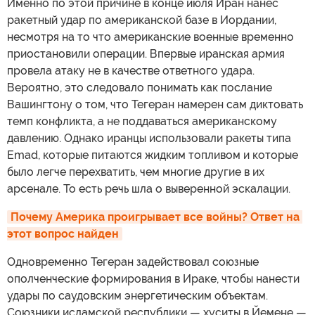
Именно по этой причине в конце июля Иран нанес
ракетный удар по американской базе в Иордании,
несмотря на то что американские военные временно
приостановили операции. Впервые иранская армия
провела атаку не в качестве ответного удара.
Вероятно, это следовало понимать как послание
Вашингтону о том, что Тегеран намерен сам диктовать
темп конфликта, а не поддаваться американскому
давлению. Однако иранцы использовали ракеты типа
Emad, которые питаются жидким топливом и которые
было легче перехватить, чем многие другие в их
арсенале. То есть речь шла о выверенной эскалации.
Почему Америка проигрывает все войны? Ответ на 
этот вопрос найден
Одновременно Тегеран задействовал союзные
ополченческие формирования в Ираке, чтобы нанести
удары по саудовским энергетическим объектам.
Союзники исламской республики — хуситы в Йемене —