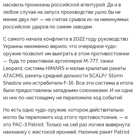
насквозь пронизаны российской агентурой. Да и в
любом случае на запуск производства ушло бы не
менее двух лет — не считая срывов из-за неминуемых
российских ударов по самим заводам.
С самого начала конфликта в 2022 году руководство
Украины неизменно верило, что очередное чудо-
оружие позволит им выиграть в этом противостоянии
— будь то реактивная артиллерия M-777, танки
Leopard, системы HIMARS и малые крылатые ракеты
ATACMS, ракеты средней дальности SCALP/ Storm
Shadow или истребители F-16. Все эти системы в итоге
были предоставлены западными союзниками. И ни одна
из них по-настоящему не переломила ход событий.
Но есть одно чудо-оружие, которое действительно
могло бы переломить ход этого противостояния, — и
это PAC-3 Patriot. Только на сей раз логика вывернута
наизнанку с жестокой иронией. Наличие ракет Patriot