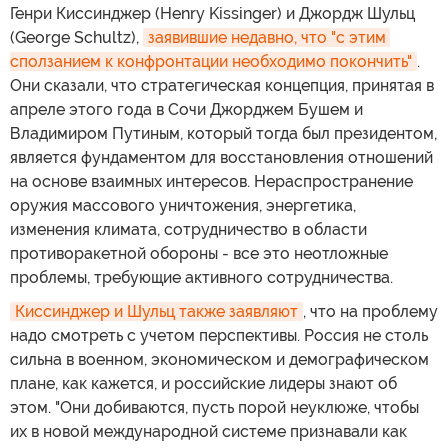
Генри Киссинджер (Henry Kissinger) и Джордж Шульц
(George Schultz),
заявившие недавно, что "с этим 
сползанием к конфронтации необходимо покончить"
.
Они сказали, что стратегическая концепция, принятая в
апреле этого года в Сочи Джорджем Бушем и
Владимиром Путиным, который тогда был президентом,
является фундаментом для восстановления отношений
на основе взаимных интересов. Нераспространение
оружия массового уничтожения, энергетика,
изменения климата, сотрудничество в области
противоракетной обороны - все это неотложные
проблемы, требующие активного сотрудничества.
Киссинджер и Шульц также заявляют
, что на проблему
надо смотреть с учетом перспективы. Россия не столь
сильна в военном, экономическом и демографическом
плане, как кажется, и российские лидеры знают об
этом. "Они добиваются, пусть порой неуклюже, чтобы
их в новой международной системе признавали как