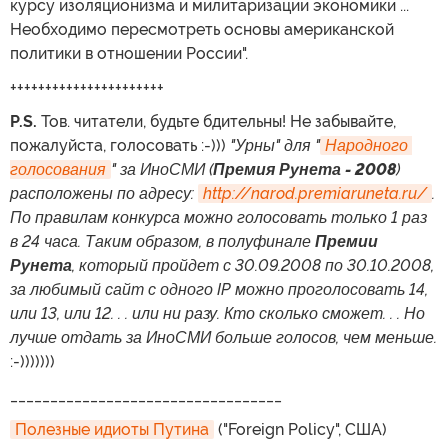
курсу изоляционизма и милитаризации экономики ...
Необходимо пересмотреть основы американской
политики в отношении России".
++++++++++++++++++++++
P.S.
Тов. читатели, будьте бдительны! Не забывайте,
пожалуйста, голосовать :-)))
"Урны" для "
Народного 
голосования
" за ИноСМИ (
Премия Рунета - 2008
)
расположены по адресу:
http://narod.premiaruneta.ru/
.
По правилам конкурса можно голосовать только 1 раз
в 24 часа. Таким образом, в полуфинале
Премии
Рунета
, который пройдет с 30.09.2008 по 30.10.2008,
за любимый сайт с одного IP можно проголосовать 14,
или 13, или 12. . . или ни разу. Кто сколько сможет. . . Но
лучше отдать за ИноСМИ больше голосов, чем меньше.
:-)))))))
__________________________________
Полезные идиоты Путина
("Foreign Policy", США)