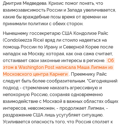
Дмитрия Медведева. Кризис помог понять, что
взаимозависимость России и Запада увеличивается,
какие бы враждебные позы время от времени ни
принимали политики с обеих сторон.
Нынешнему госсекретарю США Кондолизе Райс
(Condoleezza Rice) вряд ли стоило надеяться на
помощь России по Ирану и Северной Корее после
нападок на Москву, которая, как она сама считает,
отстаивает свои законные интересы в регионе.
Об 
этом в Washington Post написала Маша Липман из 
Московского центра Карнеги
. Преемнику Райс
следует быть более сообразительным. "Сегодняшний
подход - стремление наказать агрессивную и
непокорную Россию, сохраняя одновременно
взаимодействие с Москвой в важных областях общих
интересов, невозможен, - продолжает Липман, -
раздражение США лишь усугубляет ситуацию.
Усиливается опасность того, что Россия сползет к