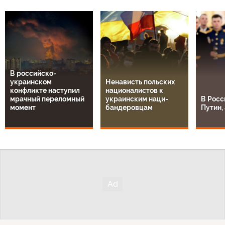
В российско-
украинском
Ненависть польских
конфликте наступил
националистов к
мрачный переломный
украинским наци-
В Росс
момент
бандеровцам
Путин, 