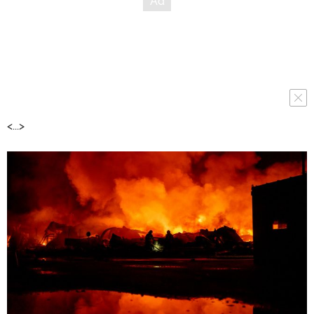
<...>