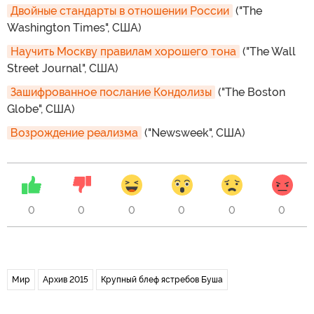
Двойные стандарты в отношении России
("The
Washington Times", США)
Научить Москву правилам хорошего тона
("The Wall
Street Journal", США)
Зашифрованное послание Кондолизы
("The Boston
Globe", США)
Возрождение реализма
("Newsweek", США)
0
0
0
0
0
0
Мир
Архив 2015
Крупный блеф ястребов Буша