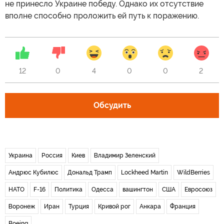
не принесло Украине победу. Однако их отсутствие
вполне способно проложить ей путь к поражению.
12
0
4
0
0
2
Обсудить
Украина
Россия
Киев
Владимир Зеленский
Андрюс Кубилюс
Дональд Трамп
Lockheed Martin
WildBerries
НАТО
F-16
Политика
Одесса
вашингтон
США
Евросоюз
Воронеж
Иран
Турция
Кривой рог
Анкара
Франция
Boeing