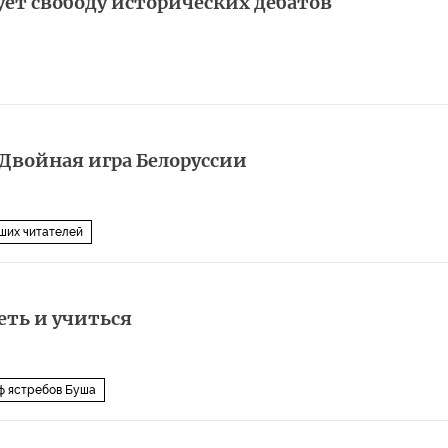
ет свободу исторических дебатов
 Двойная игра Белоруссии
ших читателей
еть и учиться
ф ястребов Буша