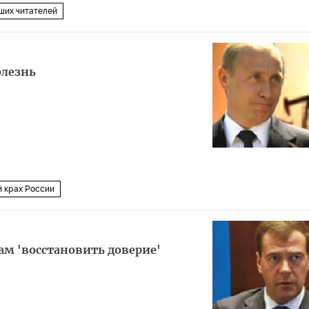
ших читателей
олезнь
 крах России
м 'восстановить доверие'