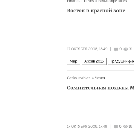
Financial Times
Великобритания
Восток в красной зоне
17 ОКТЯБРЯ 2008, 18:49
0
31
Мир
Архив 2015
Грядущий фи
Cesky rozhlas
Чехия
Сомнительная похвала 
17 ОКТЯБРЯ 2008, 17:49
0
18