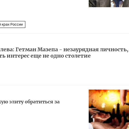
 крах России
ева: Гетман Мазепа - незаурядная личность,
ь интерес еще не одно столетие
кую элиту обратиться за