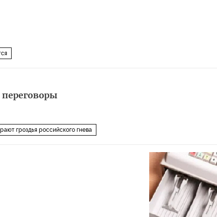
тся
 переговоры
рают гроздья российского гнева