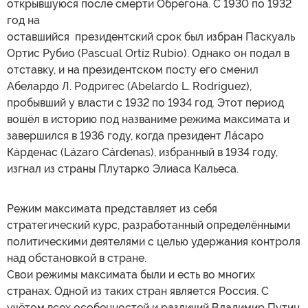
открывшуюся после смерти Обрегона. С 1930 по 1932
год на
оставшийся президентский срок был избран Паскуаль
Ортис Рубио (Pascual Ortíz Rubio). Однако он подал в
отставку, и на президентском посту его сменил
Абелардо Л. Родригес (Abelardo L. Rodríguez),
пробывший у власти с 1932 по 1934 год. Этот период
вошёл в историю под названиме режима максимата и
завершился в 1936 году, когда президент Лáсаро
Кáрденас (Lázaro Cárdenas), избранный в 1934 году,
изгнал из страны Плутарко Элиаса Кальеса.
Режим максимата представляет из себя
стратегический курс, разработанный определёнными
политическими деятелями с целью удержания контроля
над обстановкой в стране.
Свои режимы максимата были и есть во многих
странах. Одной из таких стран является Россия. С
учётом всех особенностей и различий Владимир Путин