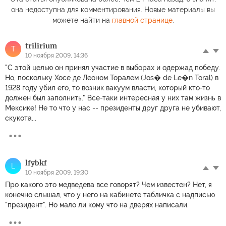
она недоступна для комментирования. Новые материалы вы
можете найти на
главной странице
.
trilirium
T
10 ноября 2009, 14:36
"С этой целью он принял участие в выборах и одержад победу.
Но, поскольку Хосе де Леоном Торалем (Jos� de Le�n Toral) в
1928 году убил его, то возник вакуум власти, который кто-то
должен был заполнить." Все-таки интересная у них там жизнь в
Мексике! Не то что у нас -- президенты друг друга не убивают,
скукота...
lfybkf
L
10 ноября 2009, 19:30
Про какого это медведева все говорят? Чем известен? Нет, я
конечно слышал, что у него на кабинете табличка с надписью
"президент". Но мало ли кому что на дверях написали.