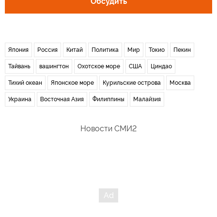
Обсудить
Япония
Россия
Китай
Политика
Мир
Токио
Пекин
Тайвань
вашингтон
Охотское море
США
Циндао
Тихий океан
Японское море
Курильские острова
Москва
Украина
Восточная Азия
Филиппины
Малайзия
Новости СМИ2