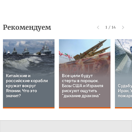
Рекомендуем
1
/
14
Китайские и
Все цели будут
российские корабли
стерты в порошок.
кружат вокруг
Базы США и Израиля
Судьбу
Японии. Что это
рискуют ощутить
Иран, 
значит?
"дыхание дракона"
пожары