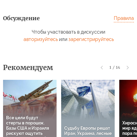
Обсуждение
Правила
Чтобы участвовать в дискуссии
авторизуйтесь
или
зарегистрируйтесь
Рекомендуем
1
/
14
Все цели будут
стерты в порошок.
Хироси
Базы США и Израиля
Судьбу Европы решат
мир яд
рискуют ощутить
Иран, Украина, лесные
пора п