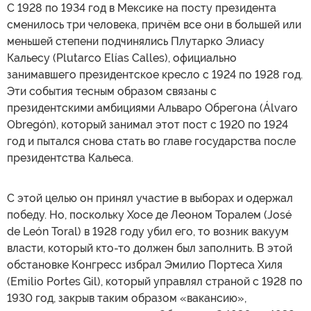
С 1928 по 1934 год в Мексике на посту президента
сменилось три человека, причём все они в большей или
меньшей степени подчинялись Плутарко Элиасу
Кальесу (Plutarco Elías Calles), официально
занимавшего президентское кресло с 1924 по 1928 год.
Эти события тесным образом связаны с
президентскими амбициями Альваро Обрегона (Álvaro
Obregón), который занимал этот пост с 1920 по 1924
год и пытался снова стать во главе государства после
президентства Кальеса.
С этой целью он принял участие в выборах и одержал
победу. Но, поскольку Хосе де Леоном Торалем (José
de León Toral) в 1928 году убил его, то возник вакуум
власти, который кто-то должен был заполнить. В этой
обстановке Конгресс избрал Эмилио Портеса Хиля
(Emilio Portes Gil), который управлял страной с 1928 по
1930 год, закрыв таким образом «вакансию»,