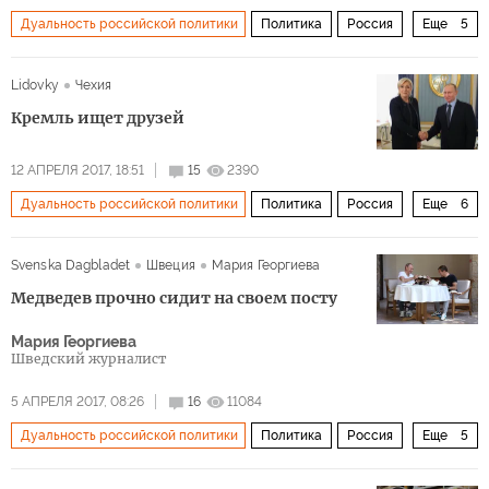
Дуальность российской политики
Политика
Россия
Еще
5
Сербия
Владимир Путин
Борис Ельцин
Lidovky
Чехия
олигархия
предательство
Кремль ищет друзей
12 АПРЕЛЯ 2017, 18:51
15
2390
Дуальность российской политики
Политика
Россия
Еще
6
Италия
Европа
Серджо Маттарелла
Svenska Dagbladet
Швеция
Мария Георгиева
Владимир Путин
союзники
идеология
Медведев прочно сидит на своем посту
Мария Георгиева
Шведский журналист
5 АПРЕЛЯ 2017, 08:26
16
11084
Дуальность российской политики
Политика
Россия
Еще
5
Владимир Путин
Дмитрий Медведев
протесты