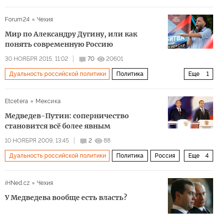
Forum24
Чехия
Мир по Александру Дугину, или как
понять современную Россию
30 НОЯБРЯ 2015, 11:02
70
20601
Дуальность российской политики
Политика
Еще
1
Доктрина «предназначенности» Дугина
Etcetera
Мексика
Медведев-Путин: соперничество
становится всё более явным
10 НОЯБРЯ 2009, 13:45
2
88
Дуальность российской политики
Политика
Россия
Еще
4
Архив 2015
Общество
Мир
Латинская Америка
iHNed.cz
Чехия
У Медведева вообще есть власть?