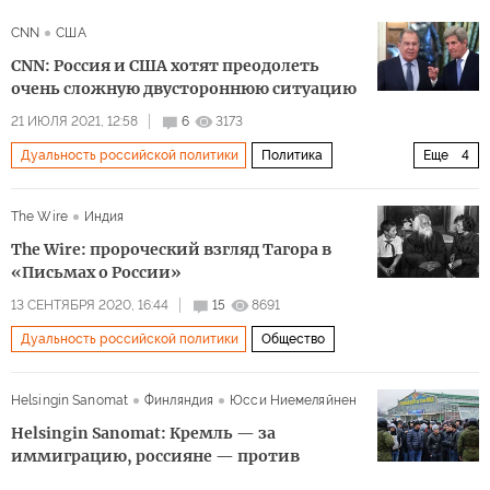
CNN
США
CNN: Россия и США хотят преодолеть
очень сложную двустороннюю ситуацию
21 ИЮЛЯ 2021, 12:58
6
3173
Дуальность российской политики
Политика
Еще
4
Вопросы экологии
Россия
США
The Wire
Индия
изменения климата
The Wire: пророческий взгляд Тагора в
«Письмах о России»
13 СЕНТЯБРЯ 2020, 16:44
15
8691
Дуальность российской политики
Общество
Helsingin Sanomat
Финляндия
Юсси Ниемеляйнен
Helsingin Sanomat: Кремль — за
иммиграцию, россияне — против