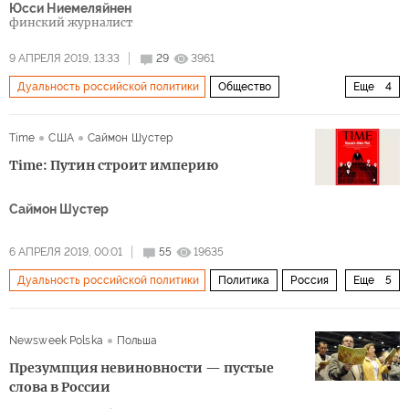
Юсси Ниемеляйнен
финский журналист
9 АПРЕЛЯ 2019, 13:33
29
3961
Дуальность российской политики
Общество
Еще
4
Проблема беженцев и иммигрантов
Фильм "Айка"
Time
США
Саймон Шустер
мигранты
экономика
Time: Путин строит империю
Саймон Шустер
6 АПРЕЛЯ 2019, 00:01
55
19635
Дуальность российской политики
Политика
Россия
Еще
5
Ливия
Африка
Судан
ЦАР
Владимир Путин
Newsweek Polska
Польша
Презумпция невиновности — пустые
слова в России