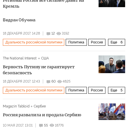
Регионы России все сильнее давят на
патриарх Кирилл
Дмитрий Песков
Игорь Сечин
Кремль
Владимир Якунин
пропаганда
выборы
Ведран Обучина
коррупция
оппозиция
путинизм
власть
элита
18 ДЕКАБРЯ 2017, 14:28
12
3192
культ личночти
чиновник
Дуальность российской политики
Политика
Россия
Еще
6
разногласия
интересы
бюджет
язык
The National Interest
США
федерализм
регионы
Верность Путину не гарантирует
безопасность
18 ДЕКАБРЯ 2017, 12:43
60
4825
Дуальность российской политики
Политика
Россия
Еще
5
Владимир Путин
Алексей Улюкаев
Игорь Сечин
Magazin Tabloid
Сербия
Роснефть
Башнефть
Россия развалила и продала Сербию
10 МАЯ 2017, 13:01
55
18776