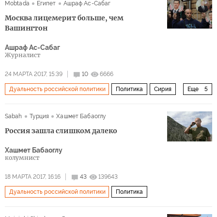
Mobtada
Египет
Ашраф Ас-Сабаг
президент
премьер-министр
Москва лицемерит больше, чем
Вашингтон
Ашраф Ас-Сабаг
Журналист
24 МАРТА 2017, 15:39
10
6666
Дуальность российской политики
Политика
Сирия
Еще
5
Дональд Трамп
Никки Хейли
Джон Дорриан
Sabah
Турция
Хашмет Бабаоглу
Джефф Дэвис
сирийский кризис
Россия зашла слишком далеко
Хашмет Бабаоглу
колумнист
18 МАРТА 2017, 16:16
43
139643
Дуальность российской политики
Политика