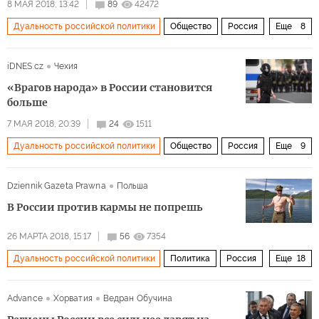
8 МАЯ 2018, 13:42
89
42472
Дуальность российской политики
Общество
Россия
Еще
8
Владимир Путин
ФСБ
Свидетели Иеговы
iDNES.cz
Чехия
Эхо Москвы
Библия
закон
экстремисты
«Врагов народа» в России становится
пацифизм
больше
7 МАЯ 2018, 20:39
24
1511
Дуальность российской политики
Общество
Россия
Еще
9
Руслан Соколовский
МВД
Pokemon Go
Dziennik Gazeta Prawna
Польша
фильм «Смерть Сталина
ненависть
национализм
В России против кармы не попрешь
суд
приговор
экстремизм
26 МАРТА 2018, 15:17
56
7354
Дуальность российской политики
Политика
Россия
Еще
18
Крым
Европа
Владимир Путин
Advance
Хорватия
Ведран Обучина
Алексей Навальный
Дмитрий Медведев