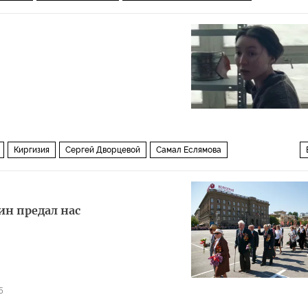
Киргизия
Сергей Дворцевой
Самал Еслямова
мигранты
24 кадра в секунду
ин предал нас
5