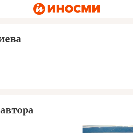
иева
автора