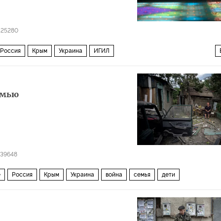
25280
Россия
Крым
Украина
ИГИЛ
УС)
крымские татары
емью
39648
е
Россия
Крым
Украина
война
семья
дети