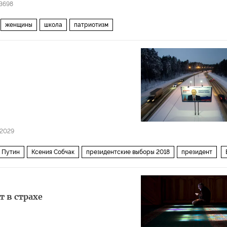
3698
женщины
школа
патриотизм
12029
 Путин
Ксения Собчак
президентские выборы 2018
президент
ода
 в страхе