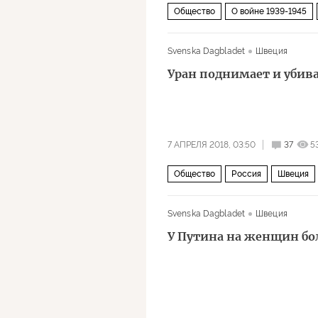
Общество
О войне 1939-1945
Вторая мировая война
День По
Svenska Dagbladet
Швеция
Уран поднимает и убив
7 АПРЕЛЯ 2018, 03:50
37
5
Общество
Россия
Швеция
Svenska Dagbladet
Швеция
У Путина на женщин б