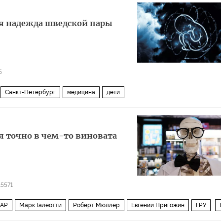
яя надежда шведской пары
5
Санкт-Петербург
медицина
дети
ия точно в чем-то виновата
15571
АР
Марк Галеотти
Роберт Мюллер
Евгений Пригожин
ГРУ