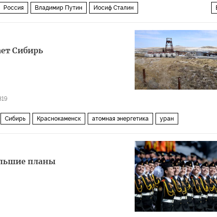
Россия
Владимир Путин
Иосиф Сталин
беды
патриотизм
ветераны
ает Сибирь
319
Сибирь
Краснокаменск
атомная энергетика
уран
ольшие планы