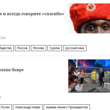
е и всегда говорите «спасибо»
1769
бщество
Россия
Москва
туризм
русский язык
лохие бояре
1
 Путин
Александр Новак
прямая линия с Президентом