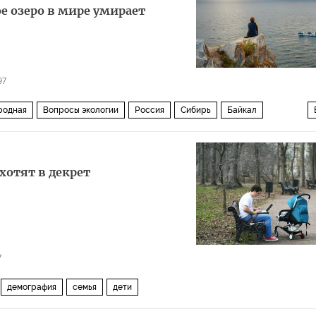
ое озеро в мире умирает
97
родная
Вопросы экологии
Россия
Сибирь
Байкал
хотят в декрет
7
демография
семья
дети