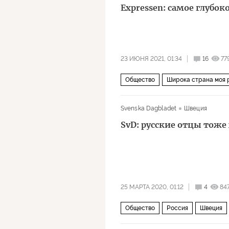
Expressen: самое глубок
23 ИЮНЯ 2021, 01:34
16
77
Общество
Широка страна моя 
туризм
экология
Svenska Dagbladet
Швеция
SvD: русские отцы тоже 
25 МАРТА 2020, 01:12
4
84
Общество
Россия
Швеция