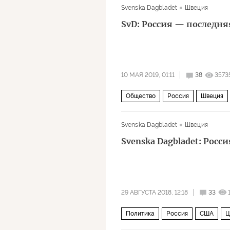
Svenska Dagbladet
Швеция
SvD: Россия — последн
10 МАЯ 2019, 01:11
38
3573
Общество
Россия
Швеция
Svenska Dagbladet
Швеция
Svenska Dagbladet: Росс
29 АВГУСТА 2018, 12:18
33
Политика
Россия
США
Ц