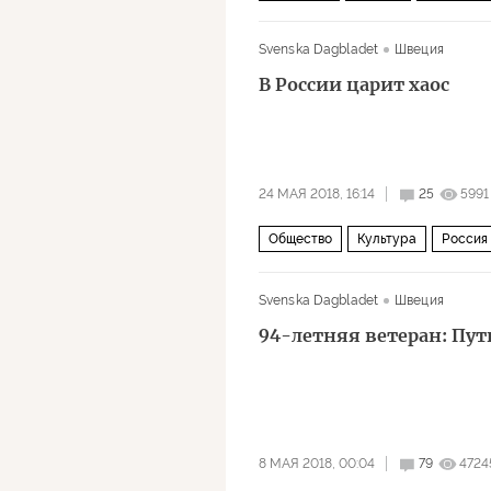
Svenska Dagbladet
Швеция
В России царит хаос
24 МАЯ 2018, 16:14
25
5991
Общество
Культура
Россия
Каннский кинофестиваль
кино
Svenska Dagbladet
Швеция
94-летняя ветеран: Пут
8 МАЯ 2018, 00:04
79
4724