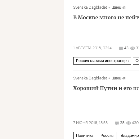
хакеры
Svenska Dagbladet
Швеция
В Москве много не пейт
1 АВГУСТА 2018, 03:14
43
3
Россия глазами иностранцев
О
Svenska Dagbladet
Швеция
Хороший Путин и его п
7 ИЮНЯ 2018, 18:58
38
430
Политика
Россия
Владимир