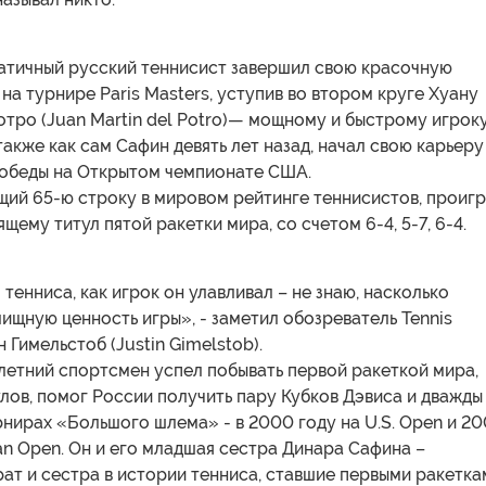
атичный русский теннисист завершил свою красочную
 на турнире Paris Masters, уступив во втором круге Хуану
тро (Juan Martin del Potro)— мощному и быстрому игроку
также как сам Сафин девять лет назад, начал свою карьеру
 победы на Открытом чемпионате США.
щий 65-ю строку в мировом рейтинге теннисистов, проиг
щему титул пятой ракетки мира, со счетом 6-4, 5-7, 6-4.
 тенниса, как игрок он улавливал – не знаю, насколько
ищную ценность игры», - заметил обозреватель Tennis
 Гимельстоб (Justin Gimelstob).
летний спортсмен успел побывать первой ракеткой мира,
улов, помог России получить пару Кубков Дэвиса и дважды
нирах «Большого шлема» - в 2000 году на U.S. Open и 2
ian Open. Он и его младшая сестра Динара Сафина –
ат и сестра в истории тенниса, ставшие первыми ракетка