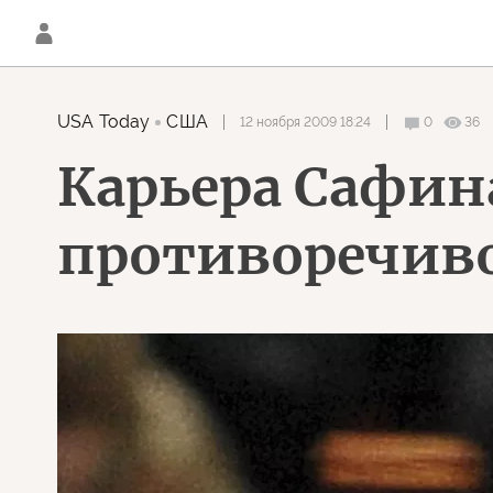
USA Today
США
12 ноября 2009 18:24
0
36
Карьера Сафин
противоречиво