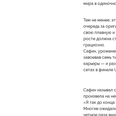
мира в одиночно
Тем не менее, э
очередь за ори
свою плавную и 
росте должна ст
грациозно.
Сафин, уроженец
завоевав семь 
карьеры — и ра
сетах в финале 
Сафин называл с
произвела на не
«Я так до конца
Многие ожидали,
четыре раза вы