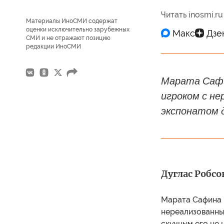
Читать inosmi.ru
Материалы ИноСМИ содержат
оценки исключительно зарубежных
СМИ и не отражают позицию
редакции ИноСМИ
Марата Сафи
игроком с н
экспонатом д
Дуглас Робсо
Марата Сафина 
нереализованны
скучным его не 