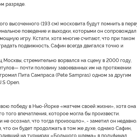
м разряде.
того высоченного (193 см) московита будут помнить в пер
гинальное поведение и выходки, которыми он сопровождал
мощную игру. Кстати, хотя многие считают, что при таком
радать подвижность, Сафин всегда двигался точно и
 Москвы, стремительно ворвался на сцену в 2000 году,
титулов— почти половину завоеванных им на протяжении
згромил Пита Сампраса (Pete Sampras) одном за другим
U.S Open.
вою победу в Нью-Йорке «матчем своей жизни», хотя она
го того впечатления, которое могла бы произвести.
 и не осознал, что тогда произошло», - заметил он недавно
 что он будет продолжать в том же духе, однако Сафин,
ходивший на турнирах «Большого шлема» в полуфинал