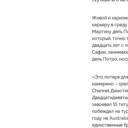
Живой и харизм
карьеру в среду
Мартину дель По
который, точно 
двадцать лет с
Сафин, занимаю
дель Потро, нося
«Это потеря для
намерено – зрел
Channel Джастин
Двадцатидевяти
завоевал 15 тит
побеждал на тур
году на Austral
единственные бр