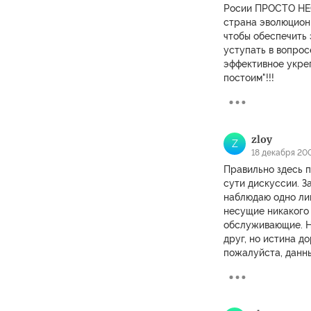
Росии ПРОСТО НЕО
страна эволюцион
чтобы обеспечить
уступать в вопрос
эффективное укреп
постоим"!!!
zloy
Z
18 декабря 200
Правильно здесь 
сути дискуссии. З
наблюдаю одно ли
несущие никакого 
обслуживающие. Не
друг, но истина д
пожалуйста, данны