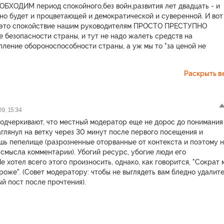
БХОДИМ период спокойного,без войн,развития лет двадцать - и
но будет и процветающей и демократической и суверенной. И вот
 это спокойствие нашим руководителям ПРОСТО ПРЕСТУПНО
е безопасности страны, и тут не надо жалеть средств на
ление обороноспособности страны, а уж мы то "за ценой не
Раскрыть в
9, 15:34
подчеркивают, что местный модератор еще не дорос до понимания
аглянул на ветку через 30 минут после первого посещения и
шь пепелище (разрозненные оторванные от контекста и поэтому 
смысла комментарии). Убогий ресурс, убогие люди его
 хотел всего этого произносить, однако, как говорится, "Сократ 
ороже". (Совет модератору: чтобы не выглядеть вам бледно удалите
й пост после прочтения).