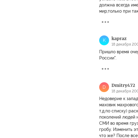
должна всегда име
мир,только при та
kapraz
K
18 декабря 200
Пришло время оче
России".
Dmitry472
D
18 декабря 200
Недоверие к запад
маховик махрового
т.д.по списку) ра
поколений людей н
СМИ во время груз
гробу. Изменить э
что же? После все