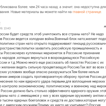
бликована более, чем 24 часа назад, а значит, она недоступна для
вания. Новые материалы вы можете найти на
главной странице
.
!
9, 13:40
оссии будет средств ,чтоб уничтожить все страны нато? Не надо
ив России ведется холодная война.Военный блок нато,желает под
,политики стран нато открыто поддерживают геноцид русскоязыч
пространстве,попытки захватить российскую промышленность и
ы России,через купленных марионеток в России,не признание
а народов ,хотящих вернуться в возрождающуюся Российскую
сии и т.д..Можно много еще рассказать об пакостях России с их
е желании видеть сильную процветающую Россию.Так вот во всех 
ских условиях вообще опасно разоружаться.Тем более нельзя
лении амеров создать противоракетную оборону против России,дл
несения по нам ядерного удара первыми,для воплощения мерзких
о контролю экономическому, политическому и военному над миро
 России должно быть столько эффективного ядерного оружия ,что
раны нато ,с имеющимся у них у всех ядерным оружием(у англии 
 тысячи ядерных боеголовок и средств их доставки,которые могу
те с амерским оружием.Почему их никто не учитывает?).Россия