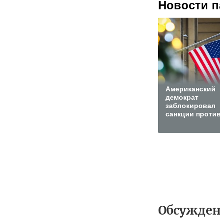
Новости п
Американский
демократ
заблокировал
санкции проти
Обсужде