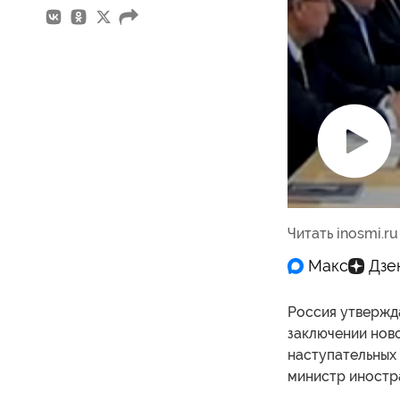
Воспроизв
видео
Читать inosmi.ru
Россия утвержд
заключении нов
наступательных
министр иностр