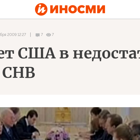
абря 2009 12:27
7
7
ет США в недост
 СНВ