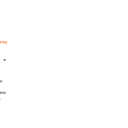
етку
не
мне
,