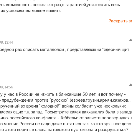
ть возможность несколько раз,с гарантией,уничтожить весь
ких условиях мы можем выжить.
Раскрыть в
9, 13:44
редной раз списать металлолом , представляющий "ядерный щит
9, 14:56
у у нас в России не изжить в ближайшие 50 лет. и вот почему -
 предубеждения против "русских" (евреев,грузин,армян,казахов....
скрученный во время "холодной" войны колбасит уже нескольких
аселяющих т.н. запад. Посмотрите какая вакханалия была в запад
ино-российского конфликта - Геббельс от зависти перевернулся 
то мнение России не надо даже пытаться так-ка это зряшное дело.
го этого верить в слова натовского пустозвона и разоружаться?