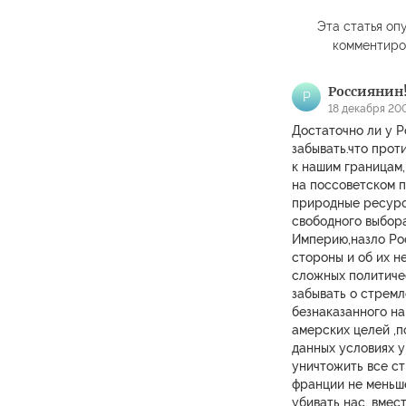
Эта статья опу
комментиро
Россиянин
Р
18 декабря 200
Достаточно ли у Р
забывать.что прот
к нашим границам
на поссоветском 
природные ресурс
свободного выбор
Империю,назло Рос
стороны и об их н
сложных политиче
забывать о стрем
безнаказанного на
амерских целей ,п
данных условиях у
уничтожить все ст
франции не меньше
убивать нас, вмес