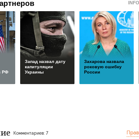
артнеров
INF
Запад назвал дату
Захарова назвала
капитуляции
роковую ошибку
в РФ
Украины
России
ние
Прав
Комментариев: 7