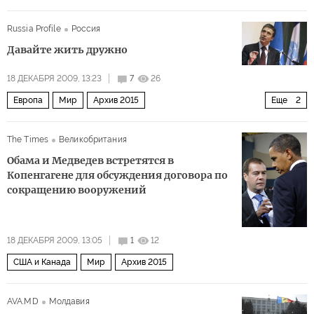
Russia Profile
Россия
Давайте жить дружно
18 ДЕКАБРЯ 2009, 13:23
7
26
Европа
Мир
Архив 2015
Еще
2
Индия и Центральная Азия
США и Канада
The Times
Великобритания
Обама и Медведев встретятся в
Копенгагене для обсуждения договора по
сокращению вооружений
18 ДЕКАБРЯ 2009, 13:05
1
12
США и Канада
Мир
Архив 2015
AVA.MD
Молдавия