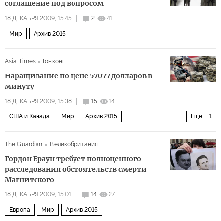
соглашение под вопросом
18 ДЕКАБРЯ 2009, 15:45
2
41
Мир
Архив 2015
Asia Times
Гонконг
Наращивание по цене 57077 долларов в
минуту
18 ДЕКАБРЯ 2009, 15:38
15
14
США и Канада
Мир
Архив 2015
Еще
1
Индия и Центральная Азия
The Guardian
Великобритания
Гордон Браун требует полноценного
расследования обстоятельств смерти
Магнитского
18 ДЕКАБРЯ 2009, 15:01
14
27
Европа
Мир
Архив 2015