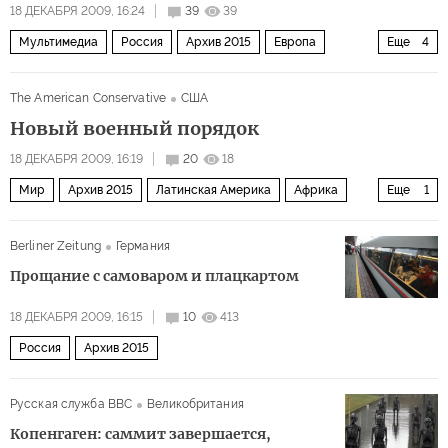
18 ДЕКАБРЯ 2009, 16:24
39
39
Мультимедиа
Россия
Архив 2015
Европа
Еще
4
Мир
Индия и Центральная Азия
Видео
The American Conservative
США
США и Канада
Новый военный порядок
18 ДЕКАБРЯ 2009, 16:19
20
18
Мир
Архив 2015
Латинская Америка
Африка
Еще
1
Ближний Восток
Berliner Zeitung
Германия
Прощание с самоваром и плацкартом
18 ДЕКАБРЯ 2009, 16:15
10
413
Россия
Архив 2015
Русская служба BBC
Великобритания
Копенгаген: cаммит завершается,