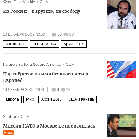
West East Weekly
США
Из России - в Грузию, на свободу
18 ДЕКАБРЯ 2009, 16:56
58
50
Закавказье
СНГ и Балтия
Архив 2015
Partnership for a Secure America
США
Партнёрство во имя безопасности в
Европе?
18 ДЕКАБРЯ 2009, 16:41
8
14
Европа
Мир
Архив 2015
США и Канада
Stratfor
США
Миссия НАТО в Москве не провалилась
3:18