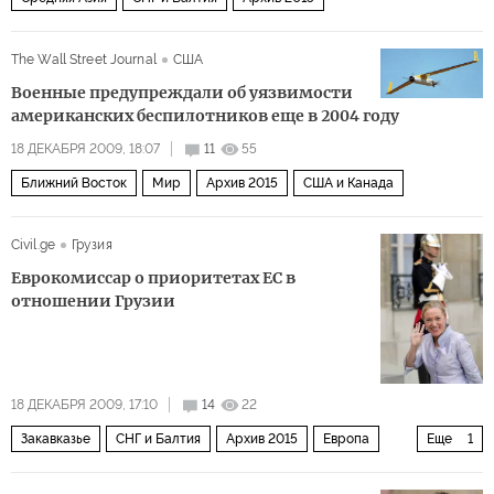
The Wall Street Journal
США
Военные предупреждали об уязвимости
американских беспилотников еще в 2004 году
18 ДЕКАБРЯ 2009, 18:07
11
55
Ближний Восток
Мир
Архив 2015
США и Канада
Civil.ge
Грузия
Еврокомиссар о приоритетах ЕС в
отношении Грузии
18 ДЕКАБРЯ 2009, 17:10
14
22
Закавказье
СНГ и Балтия
Архив 2015
Европа
Еще
1
Мир