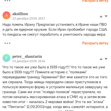
Раскрыть ветку
aksillion
A
23 декабря 2009, 18:57
Надо помочь Ирану Предлагаю установить в Иране наши ПВО
и дать им ядерное оружие. Если Иран пробомбит города США,
то пиндосы не смогут поработить и уничтожить народы мира.
Раскрыть ветку
peter_shantarin
P
23 декабря 2009, 19:44
Что то такое же уже было в 1939 году!!!! Что то такое же уже
было в 1939 году!!!! Помните историю с "поляками"
перешедшими границу Германии? Вот мне кажется это из того
же сериала. Тогда немцы переодели своих преступников в
польскую военную форму и устроили маленькую заварушку на
границе. Сами же этих "псевдо-поляков" перестреляли, но
потом началась массированная атака в СМИ, ну а затем всем
известен итог - началась 2 мировая война! Это та же "атака"
на "Пентагон" 11.09.2001года, когда весь самолёт испарился, а