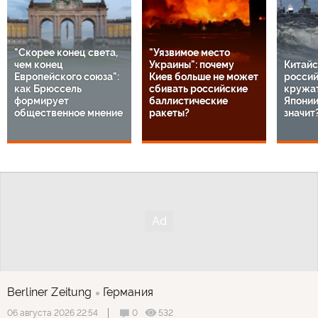
"Скорее конец света,
"Уязвимое место
чем конец
Украины": почему
Китайс
Европейского союза":
Киев больше не может
россий
как Брюссель
сбивать российские
кружат
формирует
баллистические
Японии
общественное мнение
ракеты?
значит
Berliner Zeitung
Германия
0
532
06 августа 2026 22:54