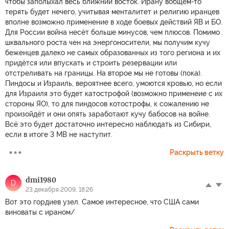
чтобы заполыхал весь ближний восток. Ирану вобщем-то
терять будет нечего, учитывая менталитет и религию иранцев
вполне возможно применение в ходе боевых действий ЯВ и БО.
Для России война несёт больше минусов, чем плюсов. Помимо
шквального роста чен на энергоносители, мы получим кучу
беженцев далеко не самых образованных из того региона и их
придётся или впускать и строить резервации или
отстреливать на границы. На второе мы не готовы (пока).
Пиндосы и Израиль, вероятнее всего, умоются кровью, но если
для Израиля это будет катострофой (возможно применеие с их
стороны ЯО), то для пиндосов котострофы, к сожалению не
произойдёт и они опять заработают кучу бабосов на войне.
Всё это будет достаточно интересно наблюдать из Сибири,
если в итоге 3 МВ не наступит.
Раскрыть ветку
dmi1980
D
23 декабря 2009, 18:26
Вот это гордиев узел. Самое интересное, что США сами
виноваты с ираном/