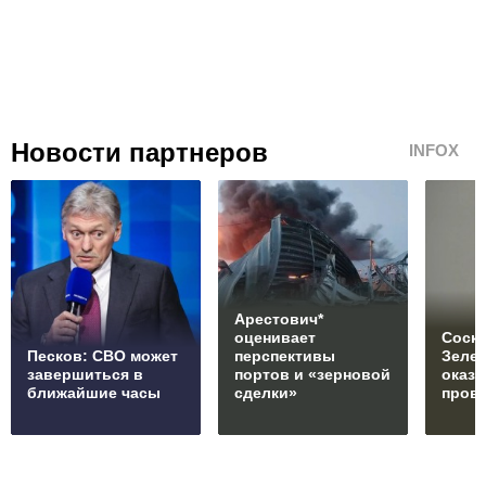
Новости партнеров
INFOX
Арестович*
оценивает
Соски
Песков: СВО может
перспективы
Зеле
завершиться в
портов и «зерновой
оказ
ближайшие часы
сделки»
пров