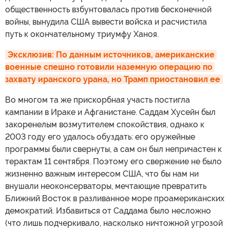
общественность взбунтовалась против бесконечной
войны, вынудила США вывести войска и расчистила
путь к окончательному триумфу Ханоя.
Эксклюзив: По данным источников, американские 
военные спешно готовили наземную операцию по 
захвату иранского урана, но Трамп приостановил ее
Во многом та же прискорбная участь постигла
кампании в Ираке и Афганистане. Саддам Хусейн был
закоренелым возмутителем спокойствия, однако к
2003 году его удалось обуздать: его оружейные
программы были свернуты, а сам он был непричастен к
терактам 11 сентября. Поэтому его свержение не было
жизненно важным интересом США, что бы нам ни
внушали неоконсерваторы, мечтающие превратить
Ближний Восток в разливанное море проамериканских
демократий. Избавиться от Саддама было несложно
(что лишь подчеркивало, насколько ничтожной угрозой