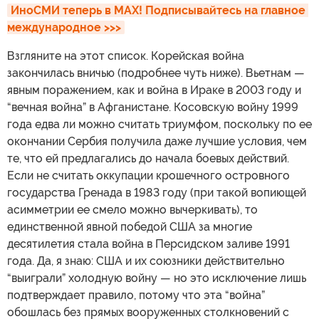
ИноСМИ теперь в MAX! Подписывайтесь на главное 
международное >>>
Взгляните на этот список. Корейская война
закончилась вничью (подробнее чуть ниже). Вьетнам —
явным поражением, как и война в Ираке в 2003 году и
“вечная война” в Афганистане. Косовскую войну 1999
года едва ли можно считать триумфом, поскольку по ее
окончании Сербия получила даже лучшие условия, чем
те, что ей предлагались до начала боевых действий.
Если не считать оккупации крошечного островного
государства Гренада в 1983 году (при такой вопиющей
асимметрии ее смело можно вычеркивать), то
единственной явной победой США за многие
десятилетия стала война в Персидском заливе 1991
года. Да, я знаю: США и их союзники действительно
“выиграли” холодную войну — но это исключение лишь
подтверждает правило, потому что эта “война”
обошлась без прямых вооруженных столкновений с