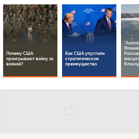
"Ахилл
Японии
Почему США
Как США упустили
России
проигрывают войну за
стратегическое
масшт
войной?
преимущество
блэкау