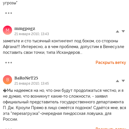
угрозы"
mmgpogz
M
21 января 2010, 13:43
заметьте и сто тысячный контингент под боком, со стороны
Афгана!!! Интересно, а в чем проблема, допустим в Венесуэле
поставить свои точки, типа Искандеров...
Раскрыть ветку
BaRoNeT25
B
21 января 2010, 13:45
�Мы надеемся на но, что они будут продолжаться честно, и я
не думаю, что возникнут какие-то сложности, - заявил
официальный представитель государственного департамента
П. Дж. Кроули Прямо в лицо смеётся подонок! Сдаётся мне, вся
эта "перезагрузка"-очередная пиндосская ловушка, для
России.