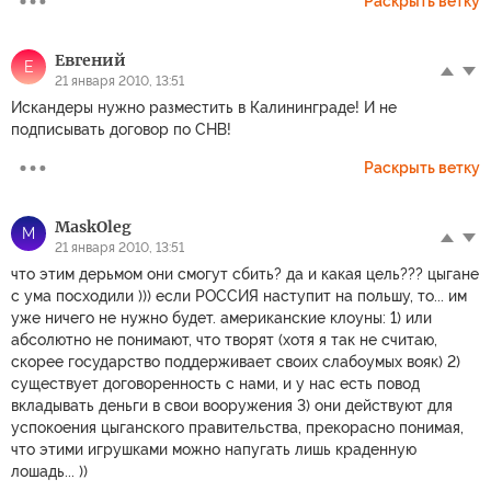
Раскрыть ветку
Евгений
Е
21 января 2010, 13:51
Искандеры нужно разместить в Калининграде! И не
подписывать договор по СНВ!
Раскрыть ветку
MaskOleg
M
21 января 2010, 13:51
что этим дерьмом они смогут сбить? да и какая цель??? цыгане
с ума посходили ))) если РОССИЯ наступит на польшу, то... им
уже ничего не нужно будет. американские клоуны: 1) или
абсолютно не понимают, что творят (хотя я так не считаю,
скорее государство поддерживает своих слабоумых вояк) 2)
существует договоренность с нами, и у нас есть повод
вкладывать деньги в свои вооружения 3) они действуют для
успокоения цыганского правительства, прекорасно понимая,
что этими игрушками можно напугать лишь краденную
лошадь... ))