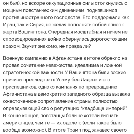
он был), но вскоре оккупационные силы столкнулись с
мощным повстанческим движением, поднявшимся
против иностранного господства. Его поддержали как
Иран, так и Сирия, не желая пополнять собой список
жертв Вашингтона. Очередная масштабная и ничем не
спровоцированная война обернулась дорогостоящим
крахом. Звучит знакомо, не правда ли?
Военную кампанию в Афганистане в итоге обрекло на
провал сочетание невежества, идеализма и ложной
стратегической важности. У Вашингтона были веские
причины преследовать Усаму бен Ладена и его
приспешников, однако кампания по превращению
Афганистана в демократию западного образца вызвала
ожесточенное сопротивление страны, полностью
оправдывающей свою репутацию “кладбища империй”.
В конце концов, повстанцы больше хотели выгнать
американцев, чем те — их одолеть (если такое было
вообще возможно). В итоге Трамп под занавес своего