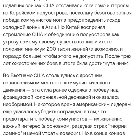
недавних войнах. США отстаивали ключевые интересы
на Корейском полуострове, поскольку безоговорочная
победа коммунистов могла предопределить исход
холодной войны в Азии. Но Китай воспринял
стремление США к объединению полуострова как
угрозу самому своему существованию и итоге
положил минимум 200 тысяч жизней (а возможно, и
гораздо больше), чтобы этого не допустить. После трех
лет ожесточенных боев в итоге была достигнута ничья.
Во Вьетнаме США столкнулись с яростным
национализмом местного коммунистического
движения — эта сила ранее одержала победу над
французской колониальной державой и оказалась
необоримой. Некоторое время американским лидерам
еще удавалось убедить сограждан в том, что
предотвратить победу коммунистов — их жизненно
важный интерес (в основном, раздувая страх “теории
домино” и ценой утраты доверия). Но в конце концов