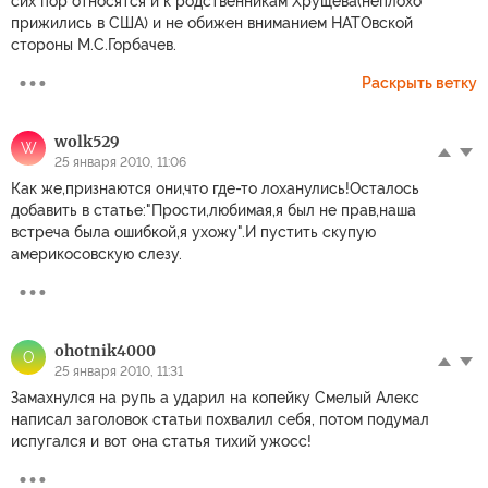
сих пор относятся и к родственникам Хрущева(неплохо
прижились в США) и не обижен вниманием НАТОвской
стороны М.С.Горбачев.
Раскрыть ветку
wolk529
W
25 января 2010, 11:06
Как же,признаются они,что где-то лоханулись!Осталось
добавить в статье:"Прости,любимая,я был не прав,наша
встреча была ошибкой,я ухожу".И пустить скупую
америкосовскую слезу.
ohotnik4000
O
25 января 2010, 11:31
Замахнулся на рупь а ударил на копейку Смелый Алекс
написал заголовок статьи похвалил себя, потом подумал
испугался и вот она статья тихий ужосс!