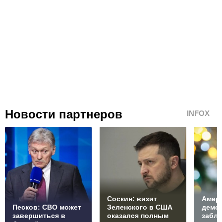
Новости партнеров
INFOX
Соскин: визит
Амер
Песков: СВО может
Зеленского в США
демо
завершиться в
оказался полным
забл