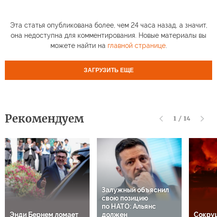
Эта статья опубликована более, чем 24 часа назад, а значит,
она недоступна для комментирования. Новые материалы вы
можете найти на
главной странице
.
ЗАГРУЗИТЬ ЕЩЕ
Рекомендуем
1
/
14
Залужный объяснил
свою позицию
по НАТО: Альянс
Энди Бернем ломает
должен
Сокру