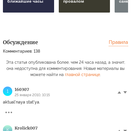
ближайшие часы
провалом
санкц
Обсуждение
Правила
Комментариев: 138
Эта статья опубликована более, чем 24 часа назад, а значит,
она недоступна для комментирования. Новые материалы вы
можете найти на
главной странице
.
160307
1
25 января 2010, 10:15
aktual'naya stat'ya.
Krolick007
K