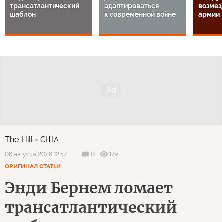
трансатлантический
адаптироваться
возмез
шаблон
к современной войне
армии
The Hill
США
0
179
06 августа 2026 12:57
ОРИГИНАЛ СТАТЬИ
Энди Бернем ломает
трансатлантический