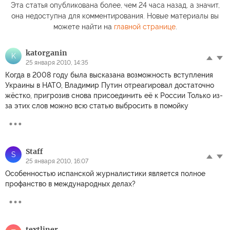
В России
«разв
Эта статья опубликована более, чем 24 часа назад, а значит,
стремительно
Громкий звук в
эконо
она недоступна для комментирования. Новые материалы вы
дорожает сахар
Москве объяснили
войн
можете найти на
главной странице
.
katorganin
K
25 января 2010, 14:35
Когда в 2008 году была высказана возможность вступления
Украины в НАТО, Владимир Путин отреагировал достаточно
жёстко, пригрозив снова присоединить её к России Только из-
за этих слов можно всю статью выбросить в помойку
Staff
S
25 января 2010, 16:07
Особенностью испанской журналистики является полное
профанство в международных делах?
textliner