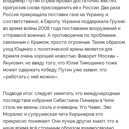
Владимир Путин отреагировал достаточно жёстко,
пригрозив снова присоединить её к России. Два раза
Россия прекращала поставки газа на Украину и,
соответственно, в Европу. Украина поддержала Грузию
во время войны 2008 года поставками вооружений и
отправкой военных. А противоречия по проблемам,
связанным с Крымом, просто огромные. Таким образом,
уход Ющенко с политической арены является для
Кремля очень хорошей новостью. Фаворит Москвы –
Янукович, но ввиду того, что Юлия Тимошенко тоже
может одержать победу, Путин уже заявил, что
«работать с ней можно».
Подводя итог, следует заметить, что международные
последствия избрания Себастьяна Пиньеры в Чили
столь же важны, сколь и очевидны. Уго Чавес, Эво
Моралес и супружеская чета Киршнеров это
прекрасно понимают. Они лучше других знают, что в
наше время всё странным образом взаимосвязано.