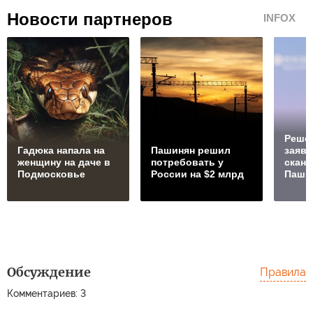
Новости партнеров
INFOX
Реше
Гадюка напала на
Пашинян рeшил
заявл
женщину на даче в
потребовать у
скан
Подмосковье
России на $2 млрд
Паши
Обсуждение
Правила
Собя
раск
Комментариев: 3
пред