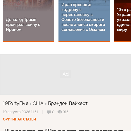
Иран проводит
кадровую
"Это р
перестановку в
Украин
Дональд Трамп
Совете безопасности
указал
проиграл войну с
после анонса скорого
единст
Ираном
соглашения с Оманом
миру
19FortyFive
США
Брэндон Вайхерт
0
315
10 августа 2026 11:51
ОРИГИНАЛ СТАТЬИ