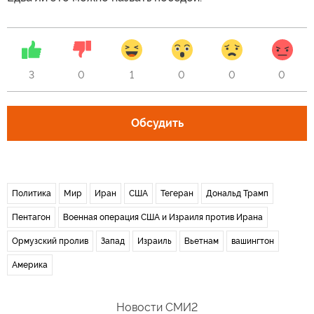
3
0
1
0
0
0
Обсудить
Политика
Мир
Иран
США
Тегеран
Дональд Трамп
Пентагон
Военная операция США и Израиля против Ирана
Ормузский пролив
Запад
Израиль
Вьетнам
вашингтон
Америка
Новости СМИ2