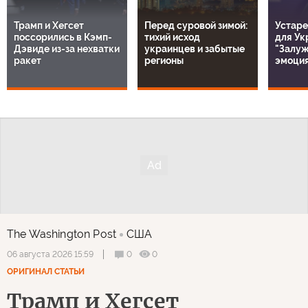
Трамп и Хегсет
Перед суровой зимой:
Устаре
поссорились в Кэмп-
тихий исход
для Ук
Дэвиде из-за нехватки
украинцев и забытые
"Залуж
ракет
регионы
эмоция
The Washington Post
США
0
0
06 августа 2026 15:59
ОРИГИНАЛ СТАТЬИ
Трамп и Хегсет