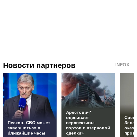
Новости партнеров
INFOX
Арестович*
оценивает
Соски
Песков: СВО может
перспективы
Зеле
завершиться в
портов и «зерновой
оказ
ближайшие часы
сделки»
пров