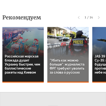
Рекомендуем
1
/
14
Российская морская
JAS 39
блокада душит
"Убить как можно
Су-35:
Украину быстрее, чем
больше": журналиста
будущ
баллистические
ФРГ требуют уволить
против
ракеты над Киевом
за слова о русских
небе н