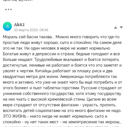
Ak82
A
10 марта 2010, 08:46
Мораль сей басни такова... Можно много говорить что где-то
простые люди живут хорошо, сыто и спокойно. На самом деле
это не так. Ни один человек в мире не живет нормально.
Богатые живут в депрессии и страхе, бедные голодают и все
больше нищают. Трудолюбивые вкалывают и боятся потерять
достигнутые, ленивые не работают и боятся что это заметят и
уволят к чертям. Китайцы работают за плошку риса и два
квадратных метра для жизни. Американцы потребляюти так
много и активно, что уже не знают чего бы ещё потребить и от
этого болеют и пьют таблетки горстями. Русские страдают от
унижения собственного государства, хотя этому государству
на них чхать с высокой кремлёвской стены. Цыгане во всем
мире страдают от отсутствия фантазии - украсть, пропить,
воспитать детей социопатами на это много фантазии не надо.
ЭТО ЖИЗНЬ - никто нигде не живёт нормально, сыто и
спокойно - ну нет таких мест - не землятресения так морозы,,