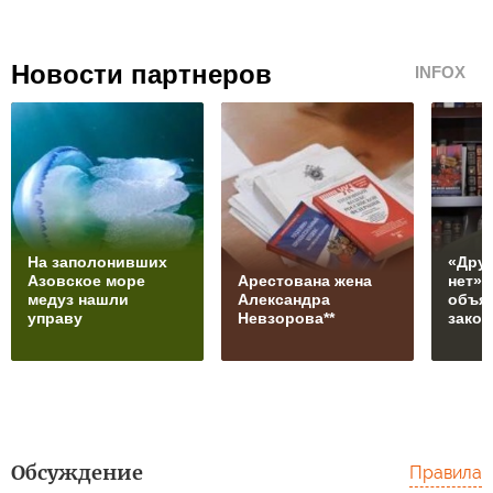
Новости партнеров
INFOX
На заполонивших
«Друг
Азовское море
Арестована жена
нет»:
медуз нашли
Александра
объяс
управу
Невзорова**
зако
Обсуждение
Правила