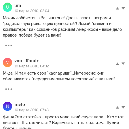
um
U
10 марта 2010, 03:04
Мочиь лоббистов в Вашингтоне! Даешь власть неграм и
"радикальную революцию ценностей"! Ломай "машины и
компьютеры" как союзников расизма! Америкосы - ваше дело
правое, победа будет за вами!
von_Kondr
V
10 марта 2010, 04:32
М-да...И там есть свои "каспарыши"...Интересно: они
обмениваются "передовым опытом несогласия" с нашими?
nicto
N
10 марта 2010, 07:43
фигня Эта статейка - просто маленький спуск пара... Кто этот
листок в Штатах читает? Видимость т.н. плюрализма.Шумим.
братец, шумим...