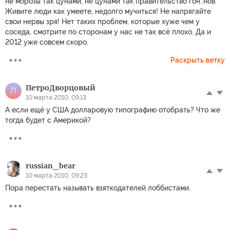
не морозы так цунами, не цунами так правительство гон..нов.
Живите люди как умеете, недолго мучиться! Не напрягайте
свои нервы зря! Нет таких проблем, которые хуже чем у
соседа, смотрите по сторонам у нас не так всё плохо. Да и
2012 уже совсем скоро.
Раскрыть ветку
ПетроДворцовый
П
10 марта 2010, 09:13
А если ещё у США долларовую типографию отобрать? Что же
тогда будет с Америкой?
russian_bear
10 марта 2010, 09:23
Пора перестать называть взяткодателей лоббистами.