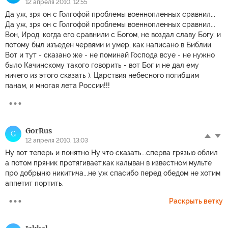
12 апреля 2010, 12:55
Да уж, зря он с Голгофой проблемы военнопленных сравнил...
Да уж, зря он с Голгофой проблемы военнопленных сравнил...
Вон, Ирод, когда его сравнили с Богом, не воздал славу Богу, и
потому был изъеден червями и умер, как написано в Библии.
Вот и тут - сказано же - не поминай Господа всуе - не нужно
было Качинскому такого говорить - вот Бог и не дал ему
ничего из этого сказать ). Царствия небесного погибшим
панам, и многая лета России!!!
GorRus
G
12 апреля 2010, 13:03
Ну вот теперь и понятно Ну что сказать...сперва грязью облил
а потом пряник протягивает,как калыван в известном мульте
про добрыню никитича...не уж спасибо перед обедом не хотим
аппетит портить.
Раскрыть ветку