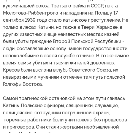
кульминацией союза Третьего рейха и СССР, пакта
Молотова-Риббентропа и нападения на Польшу 17
сентября 1939 года стало катынское преступление. Не
только в лесах Катыни, но также в Твери, Харькове, в
других известных и еще неизвестных местах казней
были убиты граждане Второй Польской Республики -
люди, составлявшие основу нашей государственности,
непоколебимые в своей службе отчизне. В то же самое
время семьи убитых и тысячи жителей довоенных
Кресов были высланы вглубь Советского Союза, их
невыразимыми мучениями отмечен там путь польской
Голгофы Востока.
Самой трагической остановкой на этом пути явилась
Катынь. Польские офицеры, священники, служащие,
полицейские, сотрудники пограничной охраны,
тюремные работники были уничтожены без процессов
и приговоров. Они стали жертвами необъявленной