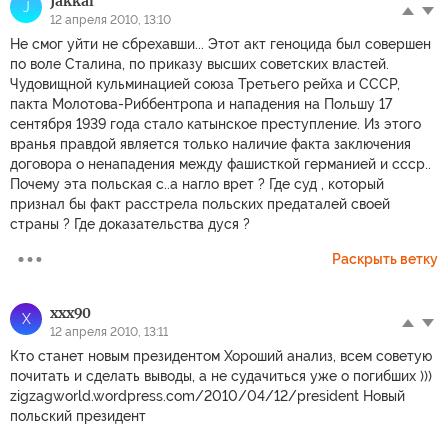
Jakkal
J
12 апреля 2010, 13:10
Не смог уйти не сбрехавши... Этот акт геноцида был совершен
по воле Сталина, по приказу высших советских властей.
Чудовищной кульминацией союза Третьего рейха и СССР,
пакта Молотова-Риббентропа и нападения на Польшу 17
сентября 1939 года стало катынское преступление. Из этого
вранья правдой является только наличие факта заключения
договора о ненападения между фашисткой германией и ссср..
Почему эта польская с..а нагло врет ? Где суд , который
признал бы факт расстрела польских предаталей своей
страны ? Где доказательства дуся ?
Раскрыть ветку
xxx90
X
12 апреля 2010, 13:11
Кто станет новым президентом Хороший анализ, всем советую
почитать и сделать выводы, а не судачиться уже о погибших )))
zigzagworld.wordpress.com/2010/04/12/president Новый
польский президент