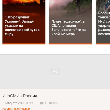
Россия
"Это разрушит
танки 
Украину": Западу
"Будет еще хуже": в
FPV, с
указали на
США призвали
ударны
единственный путь к
Зеленского пойти на
разве
миру
крайние меры
возмо
ИноСМИ
Россия
4
943
10 августа 2026 10:19
ОРИГИНАЛ СТАТЬИ