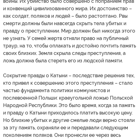
войны. Их убийство было совершено с попранием прав
и конвенций цивилизованного мира. Их достоинство –
как солдат, поляков и людей – было растоптано. Рвы
смерти должны были навсегда скрыть тела убитых и
правду о преступлении. Мир должен был никогда этого
не узнать. У семей жертв отняли право на публичный
траур, на то, чтобы оплакать и достойно почтить память
своих близких. Земля скрыла следы преступления, а
ложь должна была стереть его из людской памяти.
Сокрытие правды о Катыни – последствие решения тех,
кто привел к совершению этого преступления – стало
частью фундамента политики коммунистов и
послевоенной Польши: краеугольной ложью Польской
Народной Республики. Это было время, когда за память
и правду о Катыни приходилось платить высокую цену.
Но близкие убитых и другие смелые люди верно стояли
за эту память, охраняли ее и передавали следующим
поколениям поляков. Они пронесли ее через весь