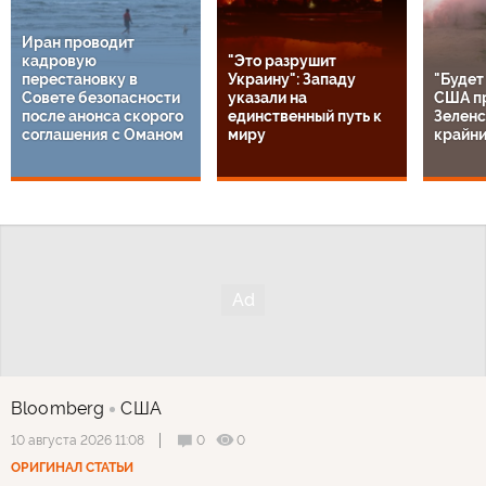
Иран проводит
кадровую
"Это разрушит
перестановку в
Украину": Западу
"Будет
Совете безопасности
указали на
США п
после анонса скорого
единственный путь к
Зеленс
соглашения с Оманом
миру
крайн
Bloomberg
США
0
0
10 августа 2026 11:08
ОРИГИНАЛ СТАТЬИ