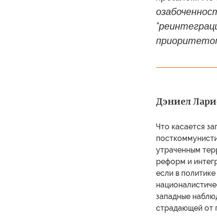
озабоченнос
"реинтеграц
приоритетом
Дэниел Ларис
Что касается за
посткоммунисти
утраченным терр
реформ и интег
если в политике
националистичес
западные наблю
страдающей от п