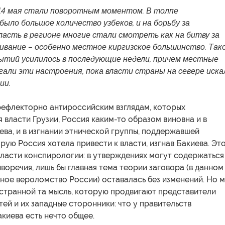
14 мая стали поворотным моментом. В толпе
ло большое количество узбеков, и на борьбу за
ласть в регионе многие стали смотреть как на битву за
ивание – особенно местное киргизское большинство. Так
ытий усилилось в последующие недели, причем местные
гали эти настроения, пока власти страны на севере иска
ии.
рефлекторно антироссийским взглядам, которых
власти Грузии, Россия каким-то образом виновна и в
ва, и в изгнании этнической группы, поддержавшей
рую Россия хотела привести к власти, изгнав Бакиева. Эт
бласти конспирологии: в утверждениях могут содержаться
оречия, лишь бы главная тема теории заговора (в данном
ное вероломство России) оставалась без изменений. Но 
 странной та мысль, которую продвигают представители
тей и их западные сторонники: что у правительств
киева есть нечто общее.