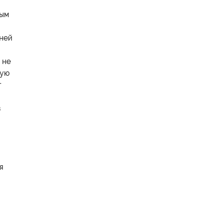
ным
йней
 не
ную
т
в
я