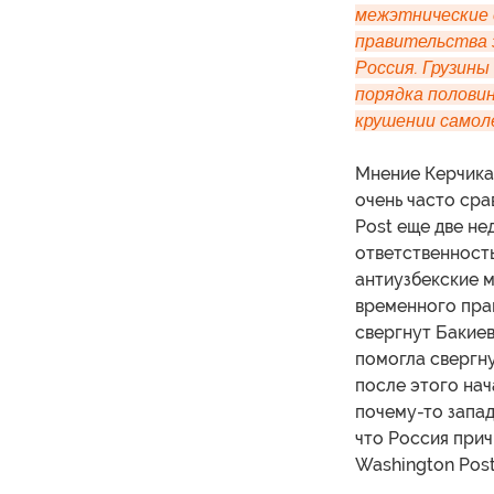
межэтнические с
правительства з
Россия. Грузины 
порядка половин
крушении самол
Мнение Керчика 
очень часто сра
Post еще две не
ответственность
антиузбекские 
временного прав
свергнут Бакие
помогла свергну
после этого нач
почему-то запад
что Россия прич
Washington Post