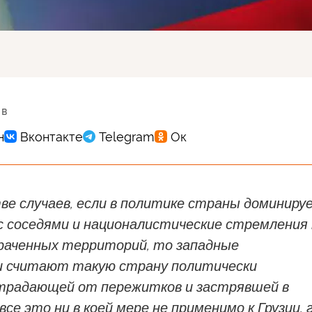
 в
ве случаев, если в политике страны доминиру
с соседями и националистические стремления 
раченных территорий, то западные
 считают такую страну политически
традающей от пережитков и застрявшей в
все это ни в коей мере не применимо к Грузии, 