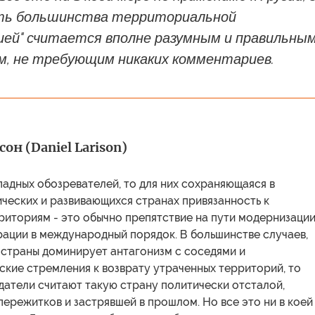
ть большинства территориальной
ией" считается вполне разумным и правильны
, не требующим никаких комментариев.
он (Daniel Larison)
падных обозревателей, то для них сохраняющаяся в
ческих и развивающихся странах привязанность к
иториям - это обычно препятствие на пути модернизации
рации в международный порядок. В большинстве случаев,
 страны доминирует антагонизм с соседями и
кие стремления к возврату утраченных территорий, то
датели считают такую страну политически отсталой,
ережитков и застрявшей в прошлом. Но все это ни в коей