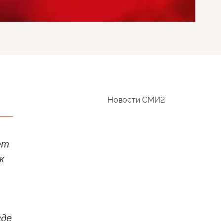
Новости СМИ2
ет
к
где