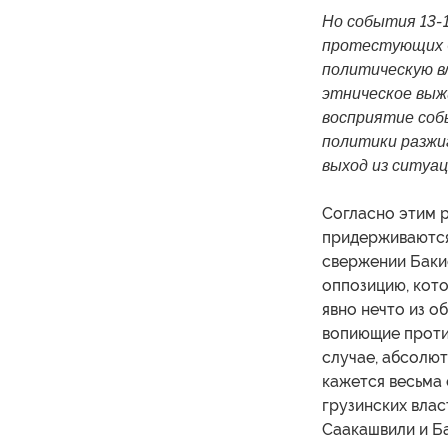
Но события 13-
протестующих бы
политическую в
этническое выж
восприятие соб
политики разжи
выход из ситуац
Согласно этим 
придерживаются 
свержении Бакие
оппозицию, кото
явно нечто из о
вопиющие против
случае, абсолют
кажется весьма
грузинских влас
Саакашвили и Ба