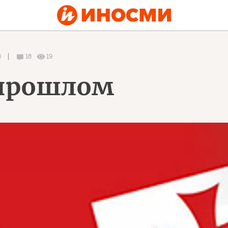
8
18
19
 прошлом