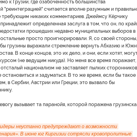
мо к Грузии, где озабоченность большинства
й "реинтеграцией" считается вполне разумным и правиль
е требующим никаких комментариев. Джеймсу Кёрчику
) принадлежит определенная заслуга в том, что он, по кра
 недостатки прошедших недавно муниципальных выборов в
 остальные просто проигнорировали. Я, со своей стороны,
тобы грузины выражали стремление вернуть Абхазию и Юж
став. В конце концов, это их дело, и они, если хотят, могу
курсом (не ведущим никуда). Но меня все время поражает,
 отсталый национализм не заставляет пылких стороннико
е остановиться и задуматься. В то же время, если бы такое
ем, в Сербии, Австрии или Греции, это вызвало бы
нику.
евогу вызывает та паранойя, которой поражена грузинска
лидеры неустанно предупреждают о возможности 
енария». В июне юг Киргизии сотрясли кровопролитные 