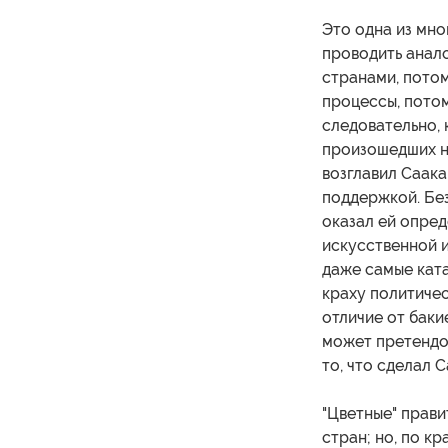
Это одна из мно
проводить анал
странами, потом
процессы, потом
следовательно, 
произошедших н
возглавил Саака
поддержкой. Без
оказал ей опре
искусственной и
даже самые кат
краху политичес
отличие от баки
может претендов
то, что сделал 
"Цветные" прави
стран; но, по к