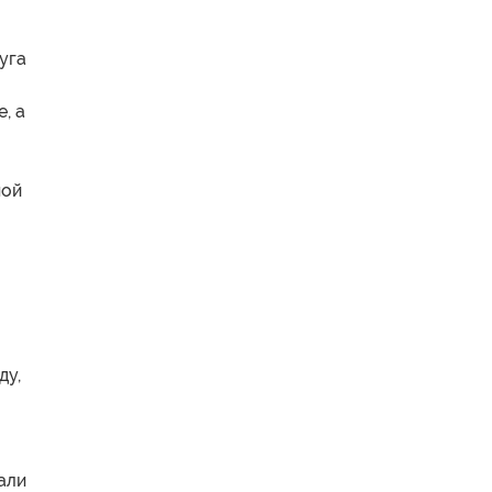
уга
, а
ной
ду,
али