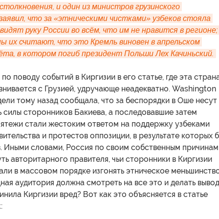
толкновения, и один из министров грузинского 
аявил, что за «этническими чистками» узбеков стояла 
видят руку России во всём, что им не нравится в регионе; 
ы их считают, что это Кремль виновен в апрельском 
ёта, в котором погиб президент Польши Лех Качиньский.
по поводу событий в Киргизии в его статье, где эта стран
внивается с Грузией, удручающе неадекватно. Washington
дели тому назад сообщала, что за беспорядки в Оше несут
 силы сторонников Бакиева, а последовавшие затем
мятежи стали жестоким ответом на поддержку узбеками
ительства и протестов оппозиции, в результате которых 
в. Иными словами, Россия по своим собственным причинам
ть авторитарного правителя, чьи сторонники в Киргизии
али в массовом порядке изгонять этническое меньшинство
ная аудитория должна смотреть на все это и делать вывод
инила Киргизии вред? Вот как это объясняется в статье
: