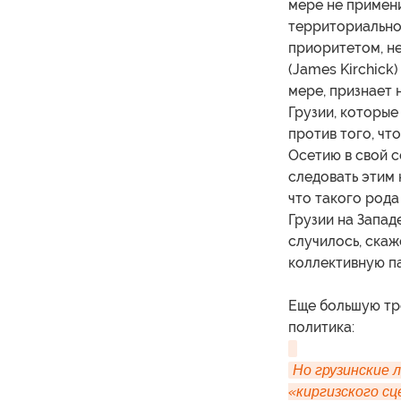
мере не примени
территориально
приоритетом, н
(James Kirchick
мере, признает
Грузии, которые
против того, ч
Осетию в свой со
следовать этим 
что такого рода
Грузии на Запад
случилось, скаж
коллективную па
Еще большую тр
политика:
Но грузинские 
«киргизского сц