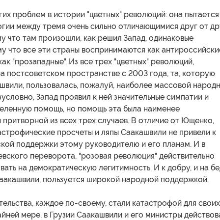
гих проблем в истории "цветных" революций: она пытается
огии между тремя очень сильно отличающимися друг от др
у что там произошли, как решил Запад, одинаковые
у что все эти страны воспринимаются как антироссийские
как "прозападные". Из все трех "цветных" революций,
а постсоветском пространстве с 2003 года, та, которую
швили, пользовалась, пожалуй, наиболее массовой народ
условно, Запад проявил к ней значительные симпатии и
деленную помощь, но помощь эта была наименее
 притворной из всех трех случаев. В отличие от Ющенко,
астрофические просчеты и ляпы Саакашвили не привели к
кой поддержки этому руководителю и его планам. И в
евского переворота, "розовая революция" действительно
ать на демократическую легитимность. И к добру, и на бе
Саакашвили, пользуется широкой народной поддержкой.
тельства, каждое по-своему, стали катастрофой для своих
райней мере, в Грузии Саакашвили и его министры действов