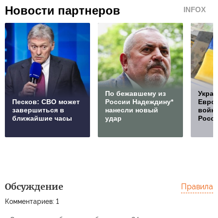
Новости партнеров
INFOX
По бежавшему из
Украи
Песков: СВО может
России Надеждину*
Европ
завершиться в
нанесли новый
войну
ближайшие часы
удар
Росс
Обсуждение
Правила
Комментариев: 1