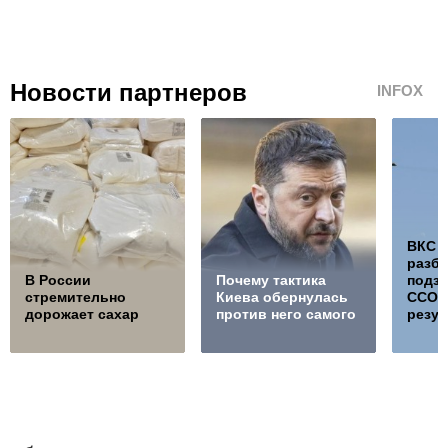
Новости партнеров
INFOX
ВКС 
разб
В России
Почему тактика
подз
стремительно
Киева обернулась
ССО, 
дорожает сахар
против него самого
резул