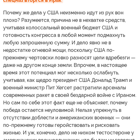
спецназ вторгся в Ирак
Почему же дела у США неизменно идут из рук вон
плохо? Разумеется, причина не в нехватке средств,
учитывая колоссальный военный бюджет США и
готовность конгресса в любой момент подмахнуть
любую запрошенную сумму. И дело явно не в
недостатке огневой мощи, поскольку США по-
прежнему чертовски ловко разносят цели вдребезги —
даже на другом конце земли. Впрочем, в настоящее
время этот потенциал мог несколько ослабнуть,
учитывая, как щедро президент США Дональд Трамп и
военный министр Пит Хегсет растратили арсеналы
современных ракет в своей бездарной войне с Ираном.
Но сам по себе этот факт еще не объясняет, почему
победа остается неуловимой. Нельзя упрекнуть в
отсутствии доблести и американских военных — они
по-прежнему готовы геройствовать и рисковать
жизнью. И уж, конечно, дело не низком тестостероне у