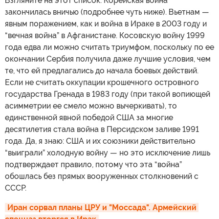
Взгляните на этот список. Корейская война
закончилась вничью (подробнее чуть ниже). Вьетнам —
явным поражением, как и война в Ираке в 2003 году и
“вечная война” в Афганистане. Косовскую войну 1999
года едва ли можно считать триумфом, поскольку по ее
окончании Сербия получила даже лучшие условия, чем
те, что ей предлагались до начала боевых действий.
Если не считать оккупации крошечного островного
государства Гренада в 1983 году (при такой вопиющей
асимметрии ее смело можно вычеркивать), то
единственной явной победой США за многие
десятилетия стала война в Персидском заливе 1991
года. Да, я знаю: США и их союзники действительно
“выиграли” холодную войну — но это исключение лишь
подтверждает правило, потому что эта “война”
обошлась без прямых вооруженных столкновений с
СССР.
Иран сорвал планы ЦРУ и "Моссада". Армейский 