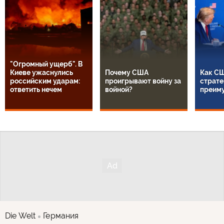
"Огромный ущерб". В
Киеве ужаснулись
Почему США
Как СШ
российским ударам:
проигрывают войну за
страте
ответить нечем
войной?
преим
Die Welt
Германия