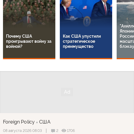
"Ахилл
Японии
Почему США
Как США упустили
России
проигрывают войну за
стратегическое
масшт
войной?
преимущество
блэкау
Foreign Policy
США
2
1706
08 августа 2026 08:03